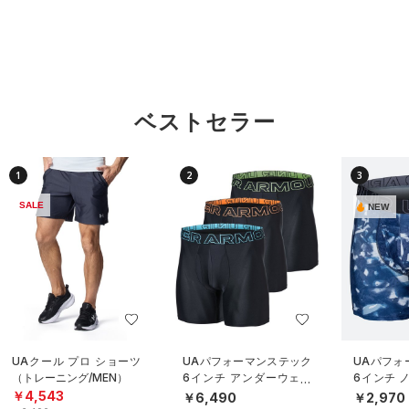
ベストセラー
1
2
3
SALE
NEW
UAクール プロ ショーツ
UAパフォーマンステック
UAパフォ
（トレーニング/MEN）
6インチ アンダーウェア
6インチ 
（3枚セット）（トレーニ
ダーウェ
￥4,543
￥6,490
￥2,970