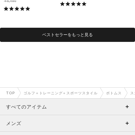
ング/MEN）
グ/MEN）
￥6,490
ベストセラーをもっと見る
TOP
ゴルフ＋トレーニング＋スポーツスタイル
ボトムス
ス
すべてのアイテム
メンズ
メンズ