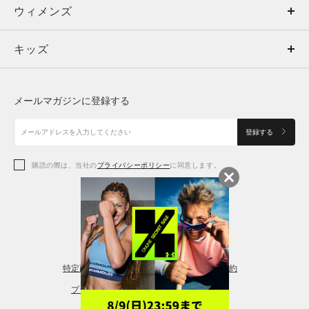
ウィメンズ
トップス
ウィメンズ
キッズ
トップス
ボトムス
キッズ
トップス
ボトムス
シューズ
シューズ
メールマガジンに登録する
ボトムス
シューズ
アクセサリー
アクセサリー
登録する
シューズ
アクセサリー
購読の際は、当社の
プライバシーポリシー
に同意します。
アクセサリー
スポーツブラ
レギンス＆タイツ
特定商取引法に基づく通販の表記
会員規約
プライバシーポリシー