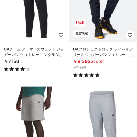
SALE
直営限定
UAチーム アーマースウェット ジョ
UAプロジェクトロック ライバルフ
ガーパンツ（トレーニング/UNISE
リース ジョガーパンツ（トレーニン
X）
グ/MEN）
￥7,150
￥8,393
30%OFF
￥11,990