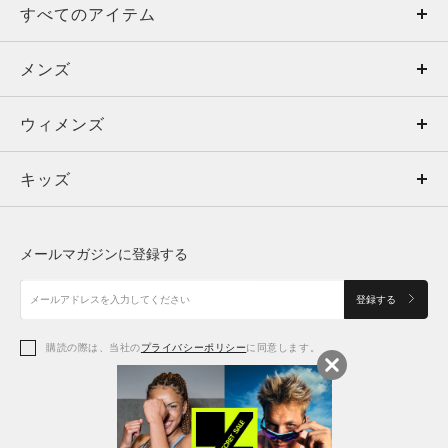
すべてのアイテム
メンズ
メンズ
ウィメンズ
トップス
ウィメンズ
キッズ
トップス
ボトムス
キッズ
トップス
ボトムス
シューズ
シューズ
メールマガジンに登録する
ボトムス
シューズ
アクセサリー
アクセサリー
登録する
シューズ
アクセサリー
購読の際は、当社の
プライバシーポリシー
に同意します。
アクセサリー
スポーツブラ