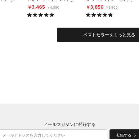
ーニング/MEN）
MEN）
￥3,465
￥3,850
￥4,950
￥5,500
ベストセラーをもっと見る
メールマガジンに登録する
登録する