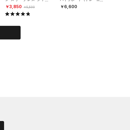
（トレーニング/MEN）
グ/WOMEN）
センティ
￥3,850
￥6,600
￥7,48
￥5,500
ル/MEN