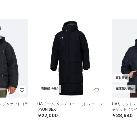
直営限定
在庫残り僅か
在庫残り僅か
ウンジャケット（ラ
UAチーム ベンチコート（トレーニン
UAリミットレ
グ/UNISEX）
ャケット（ライ
￥22,000
￥38,940