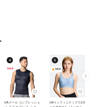
ー
4
5
6
SALE
NEW
UAクール コンプレッショ
UAインフィニティブラ2.0
UAオリ
ン スリーブレス シャツ
ハイサポート（トレーニン
ートスリ