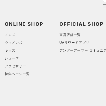
ブルー
パープル
レッド
イエロー
（3）
ベルト
（8）
グローブ・手袋
オレンジ
その他
（4）
アイウェア
ONLINE SHOP
OFFICIAL SHOP
リストバンド＆ヘッドバンド
価格
メンズ
直営店舗一覧
（5）
ウィメンズ
UAリワードアプリ
（0）
スポーツマスク
テクノロジー
キッズ
アンダーアーマー コミュニ
～
（22）
円
円
ソックス
FLOW(フロー)
（0）
シューズ
在庫
（0）
ネックウォーマー
HOVR(ホバー)
（0）
アクセサリー
（1）
スリーブ
在庫あり
CHARGED(チャージド)
（0）
限定
特集ページ一覧
（3）
タオル
MICRO G(マイクロＧ)
（0）
（0）
直営限定
ボール
（2）
コレクション
TRIBASE(トライベース)
公式サイト限定
（0）
（0）
（0）
イヤホン＆ヘッドホン
プロジェクトロック
（0）
在庫残りわずか
（0）
RUSH(ラッシュ)
（0）
（1）
ウォーターボトル
ステフィン・カリー
（0）