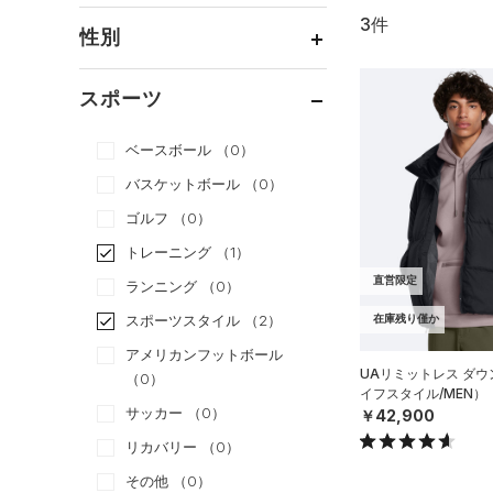
3件
通常価格
（3）
性別
セール
（0）
メンズ
（2）
スポーツ
ウィメンズ
（2）
ベースボール
（0）
ボーイズ
（0）
バスケットボール
（0）
ガールズ
（0）
ゴルフ
（0）
ユニセックス
（1）
トレーニング
（1）
直営限定
ランニング
（0）
スポーツスタイル
（2）
在庫残り僅か
アメリカンフットボール
UAリミットレス ダ
（0）
イフスタイル/MEN）
サッカー
（0）
￥42,900
リカバリー
（0）
その他
（0）