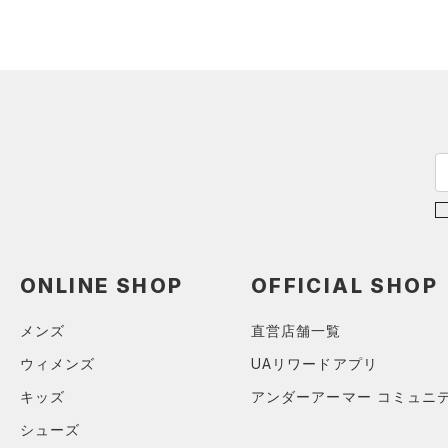
（3）
ダウン・コート
（9）
スポーツブラ
（1）
セットアップ
（2）
スイムウェア
ボトムス
アクセサリー
すべてのボトムス
シューズ
すべてのアクセサリー
（32）
レギンス&タイツ
すべてのシューズ
（23）
バックパック
（61）
ショートパンツ
サイズ
ONLINE SHOP
OFFICIAL SHOP
（7）
スポーツシューズ
ショルダー＆トートバッグ
（47）
パンツ(ロングパンツ)
（9）
YXS(120cm)
カラー
（0）
スパイク
（8）
スウェット＆フリース
メンズ
直営店舗一覧
YS(130cm)
（6）
サックパック
スポーツスタイルシューズ
（25）
アンダーウェア
ウィメンズ
UAリワードアプリ
YM(140cm)
（12）
（8）
ウェストバッグ
（0）
ブラック
スカート
ホワイト
ブラウン
グリーン
キッズ
アンダーアーマー コミュニ
YL(150cm)
（12）
サンダル
（13）
ダッフルバッグ
（5）
YXL(160cm)
スイムウェア
シューズ
（23）
キャップ＆ビーニー