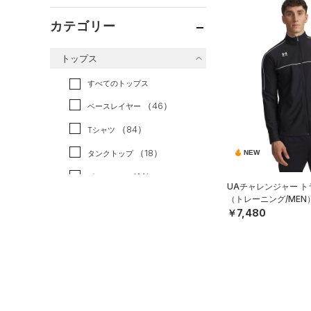
カテゴリー
トップス
すべてのトップス
（46）
ベースレイヤー
（84）
Tシャツ
（18）
NEW
タンクトップ
（14）
ポロシャツ
UAチャレンジャー 
（トレーニング/MEN
（12）
ロングTシャツ
￥7,480
（9）
パーカー&トレーナー
（24）
ジャケット
（5）
ジャージ
（1）
ベスト