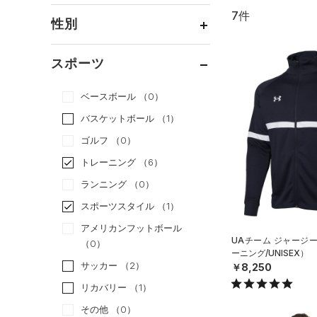
7件
通常価格
（4）
性別
セール
（3）
メンズ
（6）
スポーツ
ウィメンズ
（2）
ベースボール
（0）
ボーイズ
（1）
バスケットボール
（1）
ガールズ
（0）
ゴルフ
（0）
ユニセックス
（2）
トレーニング
（6）
ランニング
（0）
スポーツスタイル
（1）
アメリカンフットボール
UAチーム ジャージ
（0）
ーニング/UNISEX）
サッカー
（2）
￥8,250
リカバリー
（1）
その他
（0）