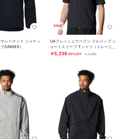
SALE
ンサレーテッド ジャケッ
UAフレッシュウーブン フルジップ シ
/UNISEX）
ョートスリーブ Tシャツ（トレーニン
グ/MEN）
￥5,236
30%OFF
￥7,480