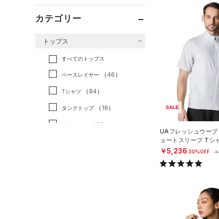
カテゴリー
トップス
すべてのトップス
（46）
ベースレイヤー
（84）
Tシャツ
（18）
SALE
タンクトップ
（14）
ポロシャツ
UAフレッシュウーブ
ョートスリーブ Tシ
（12）
ロングTシャツ
グ/MEN）
￥5,236
30%OFF
￥
（9）
パーカー&トレーナー
（24）
ジャケット
（5）
ジャージ
（1）
ベスト