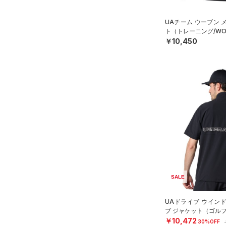
ISO-CHILL(アイソチル)
（0）
（4）
その他
アジア限定
（0）
Tech(テック)
（0）
UAチーム ウーブン 
ト（トレーニング/WO
COLDGEAR ARMOUR(コール
￥10,450
ドギアアーマー)
（0）
HEATGEAR ARMOUR(ヒート
ギアアーマー)
（0）
STORM(ストーム)
（9）
COLDGEAR INFRARED(コー
ルドギアインフラレッド)
（1）
AUXETIC(オーゼティック)
（0）
Charged Cotton(チャージド
コットン)
（0）
SALE
Rival Fleece(ライバルフリー
UAドライブ ウイン
ス)
（0）
ブ ジャケット（ゴルフ
Armour Fleece(アーマーフリ
￥10,472
30%OFF