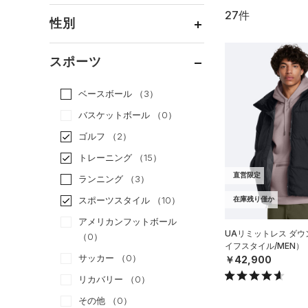
27件
通常価格
（17）
性別
セール
（10）
メンズ
（22）
スポーツ
ウィメンズ
（9）
ベースボール
（3）
ボーイズ
（0）
バスケットボール
（0）
ガールズ
（0）
ゴルフ
（2）
ユニセックス
（4）
トレーニング
（15）
直営限定
ランニング
（3）
スポーツスタイル
（10）
在庫残り僅か
アメリカンフットボール
UAリミットレス ダ
（0）
イフスタイル/MEN）
サッカー
（0）
￥42,900
リカバリー
（0）
その他
（0）