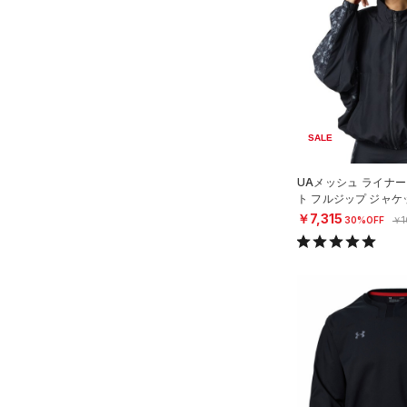
（3）
ダウン・コート
（9）
スポーツブラ
（1）
セットアップ
（2）
スイムウェア
SALE
ボトムス
アクセサリー
すべてのボトムス
UAメッシュ ライナー
シューズ
ト フルジップ ジャ
すべてのアクセサリー
（32）
レギンス&タイツ
グ/WOMEN）
￥7,315
30%OFF
￥1
すべてのシューズ
（23）
バックパック
（61）
ショートパンツ
サイズ
（7）
スポーツシューズ
ショルダー＆トートバッグ
（47）
パンツ(ロングパンツ)
（9）
サイズがありません。
カラー
（0）
スパイク
（8）
スウェット＆フリース
（6）
サックパック
スポーツスタイルシューズ
（25）
アンダーウェア
（12）
（8）
ウェストバッグ
（0）
ブラック
スカート
ホワイト
ブラウン
グリーン
（12）
サンダル
（13）
ダッフルバッグ
（5）
スイムウェア
（23）
キャップ＆ビーニー