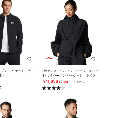
SALE
ーブン ジャケット（ライ
UAアンストッパブル ユーティリティー
N）
3イン1 ウーブン ジャケット（ライフス
タイル/WOMEN）
￥11,858
30%OFF
￥16,940