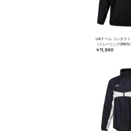
ブルー
パープル
レッド
イエロー
（3）
ベルト
（8）
グローブ・手袋
オレンジ
その他
（4）
アイウェア
リストバンド＆ヘッドバンド
UAチーム コンタクト
価格
（5）
（トレーニング/MEN
￥11,990
（0）
スポーツマスク
テクノロジー
～
（22）
円
円
ソックス
FLOW(フロー)
（0）
在庫
（0）
ネックウォーマー
HOVR(ホバー)
（0）
（1）
スリーブ
在庫あり
CHARGED(チャージド)
（0）
限定
（3）
タオル
MICRO G(マイクロＧ)
（0）
（0）
直営限定
ボール
（3）
コレクション
TRIBASE(トライベース)
公式サイト限定
（0）
（0）
（0）
イヤホン＆ヘッドホン
プロジェクトロック
（0）
在庫残りわずか
（0）
RUSH(ラッシュ)
（0）
（1）
ウォーターボトル
ステフィン・カリー
（0）