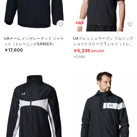
SALE
UAチーム インサレーテッド ジャケ
UAフレッシュウーブン フルジップ
ット（トレーニング/UNISEX）
ショートスリーブ Tシャツ（トレー
ニング/MEN）
￥17,600
￥5,236
30%OFF
￥7,480