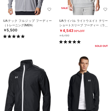
SALE
UAテック フルジップ フーディー
UAライバル ライトウエイト テリー
（トレーニング/MEN）
ショートスリーブ フーディー（ライ
フスタイル/MEN）
￥5,500
￥4,543
30%OFF
￥6,490
SOLD OUT