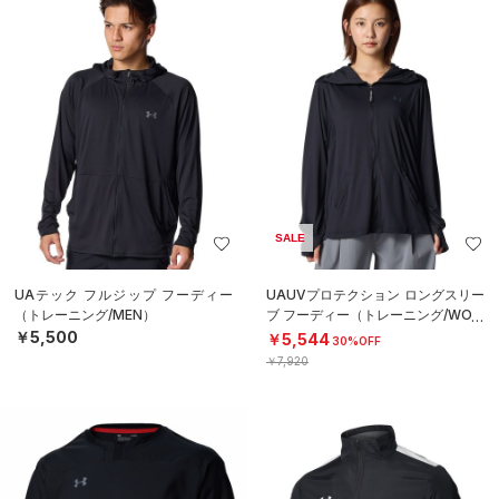
SALE
UAテック フルジップ フーディー
UAUVプロテクション ロングスリー
（トレーニング/MEN）
ブ フーディー（トレーニング/WOM
EN）
￥5,500
￥5,544
30%OFF
￥7,920