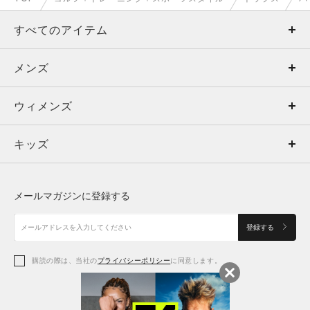
すべてのアイテム
メンズ
メンズ
ウィメンズ
トップス
ウィメンズ
キッズ
トップス
ボトムス
キッズ
トップス
ボトムス
シューズ
シューズ
メールマガジンに登録する
ボトムス
シューズ
アクセサリー
アクセサリー
登録する
シューズ
アクセサリー
購読の際は、当社の
プライバシーポリシー
に同意します。
アクセサリー
スポーツブラ