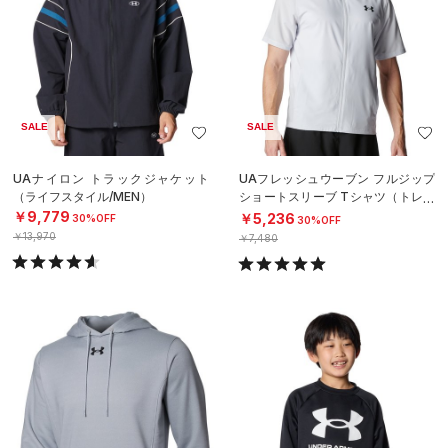
SALE
SALE
UAナイロン トラックジャケット
UAフレッシュウーブン フルジップ
（ライフスタイル/MEN）
ショートスリーブ Tシャツ（トレー
ニング/MEN）
￥9,779
￥5,236
30%OFF
30%OFF
￥13,970
￥7,480