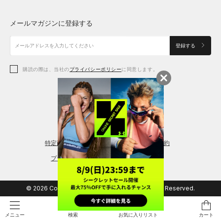
トップス
ボトムス
シューズ
シューズ
メールマガジンに登録する
ボトムス
シューズ
アクセサリー
アクセサリー
登録する
シューズ
アクセサリー
購読の際は、当社の
プライバシーポリシー
に同意します。
アクセサリー
スポーツブラ
レギンス＆タイツ
特定商取引法に基づく通販の表記
会員規約
プライバシーポリシー
© 2026 Copyright DOME Corporation. All Rights Reserved.
検索
お気に入りリスト
カート
メニュー