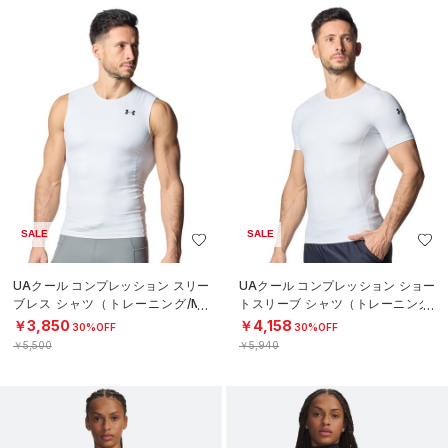
SALE
SALE
UAクール コンプレッション スリー
UAクール コンプレッション ショー
ブレス シャツ（トレーニング/ME
トスリーブ シャツ（トレーニング/
N）
MEN）
￥3,850
￥4,158
30%OFF
30%OFF
￥5,500
￥5,940