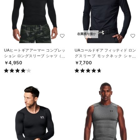
在庫残り僅か
UAヒートギアアーマー コンプレッ
UAコールドギア フィッティド ロン
ション ロングスリーブ シャツ（ト
グスリーブ モックネック シャツ
レーニング/MEN）
（ゴルフ/MEN）
￥4,950
￥7,700