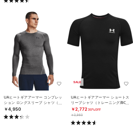
SALE
UAヒートギアアーマー コンプレッ
UAヒートギアアーマー ショートス
ション ロングスリーブ シャツ（ト
リーブシャツ（トレーニング/BOY
レーニング/MEN）
S）
￥4,950
￥2,772
30%OFF
￥3,960