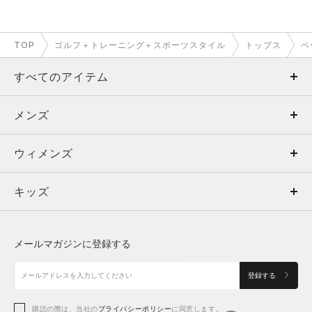
TOP
ゴルフ＋トレーニング＋スポーツスタイル
トップス
ベ
すべてのアイテム
メンズ
メンズ
ウィメンズ
トップス
ウィメンズ
キッズ
トップス
ボトムス
キッズ
トップス
ボトムス
シューズ
シューズ
メールマガジンに登録する
ボトムス
シューズ
アクセサリー
アクセサリー
登録する
シューズ
アクセサリー
購読の際は、当社の
プライバシーポリシー
に同意します。