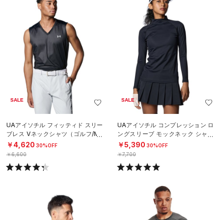
SALE
SALE
UAアイソチル フィッティド スリー
UAアイソチル コンプレッション ロ
ブレス Vネックシャツ（ゴルフ/ME
ングスリーブ モックネック シャツ
N）
（ゴルフ/WOMEN）
￥4,620
￥5,390
30%OFF
30%OFF
￥6,600
￥7,700