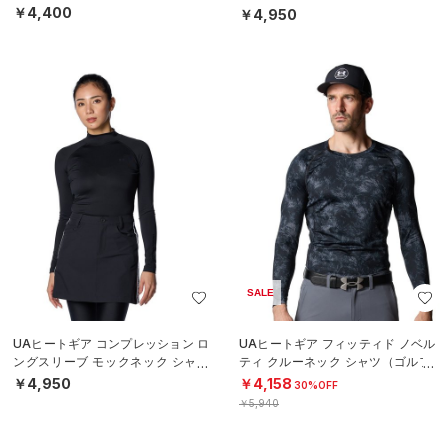
EN）
￥4,400
￥4,950
SALE
UAヒートギア コンプレッション ロ
UAヒートギア フィッティド ノベル
ングスリーブ モックネック シャツ
ティ クルーネック シャツ（ゴルフ/
（ゴルフ/WOMEN）
MEN）
￥4,950
￥4,158
30%OFF
￥5,940