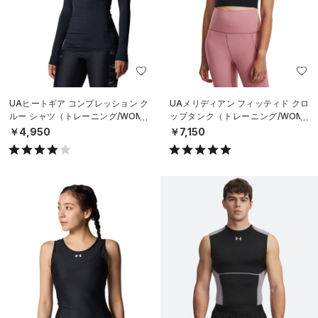
UAヒートギア コンプレッション ク
UAメリディアン フィッティド クロ
ルー シャツ（トレーニング/WOME
ップタンク（トレーニング/WOME
N）
N）
￥4,950
￥7,150