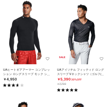
SALE
UAヒートギアアーマー コンプレッ
UAアイソチル フィッティド ロング
ション ロングスリーブ モック シャ
スリーブ Vネックシャツ（ゴルフ/M
ツ（トレーニング/MEN）
EN）
￥4,950
￥5,390
30%OFF
￥7,700