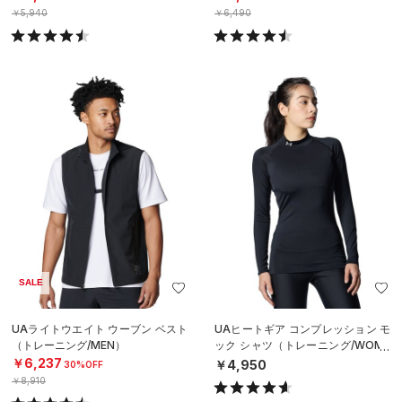
￥5,940
￥6,490
SALE
UAライトウエイト ウーブン ベスト
UAヒートギア コンプレッション モ
（トレーニング/MEN）
ック シャツ（トレーニング/WOME
N）
￥6,237
￥4,950
30%OFF
￥8,910