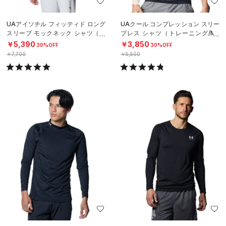
UAアイソチル フィッティド ロング
UAクール コンプレッション スリー
スリーブ モックネック シャツ（ゴ
ブレス シャツ（トレーニング/ME
ルフ/MEN）
N）
￥5,390
￥3,850
30%OFF
30%OFF
￥7,700
￥5,500