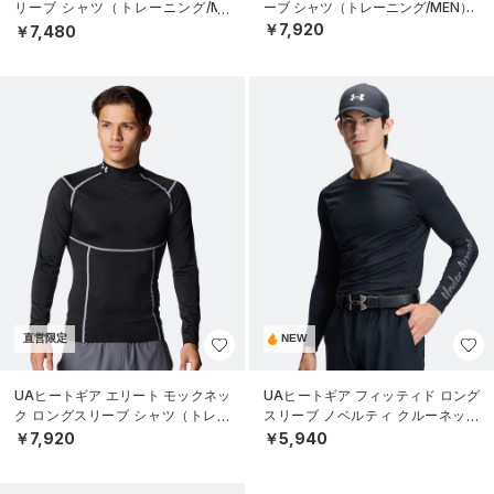
リーブ シャツ（トレーニング/ME
ーブ シャツ（トレーニング/MEN）
N）
￥7,920
￥7,480
直営限定
NEW
UAヒートギア エリート モックネッ
UAヒートギア フィッティド ロング
ク ロングスリーブ シャツ（トレー
スリーブ ノベルティ クルーネック
ニング/MEN）
シャツ（ゴルフ/MEN）
￥7,920
￥5,940