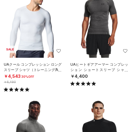
SALE
UAクール コンプレッション ロング
UAヒートギアアーマー コンプレッ
スリーブ シャツ（トレーニング/ME
ション ショートスリーブ シャツ
N）
（トレーニング/MEN）
￥4,543
￥4,400
30%OFF
￥6,490