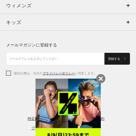
ウィメンズ
トップス
ウィメンズ
キッズ
トップス
ボトムス
キッズ
トップス
ボトムス
シューズ
シューズ
メールマガジンに登録する
ボトムス
シューズ
アクセサリー
アクセサリー
登録する
シューズ
アクセサリー
購読の際は、当社の
プライバシーポリシー
に同意します。
アクセサリー
スポーツブラ
レギンス＆タイツ
特定商取引法に基づく通販の表記
会員規約
プライバシーポリシー