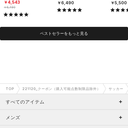
（3枚セット）（トレーニ
EN）
￥4,543
￥6,490
￥5,500
ング/MEN）
￥6,490
ベストセラーをもっと見る
TOP
221120_クーポン（購入可能点数制限品除外）
サッカー
すべてのアイテム
メンズ
メンズ