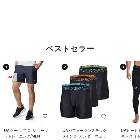
ベストセラー
1
2
3
SALE
UAクール プロ ショーツ
UAパフォーマンステック
UAヒート
（トレーニング/MEN）
6インチ アンダーウェア
ギンス（ト