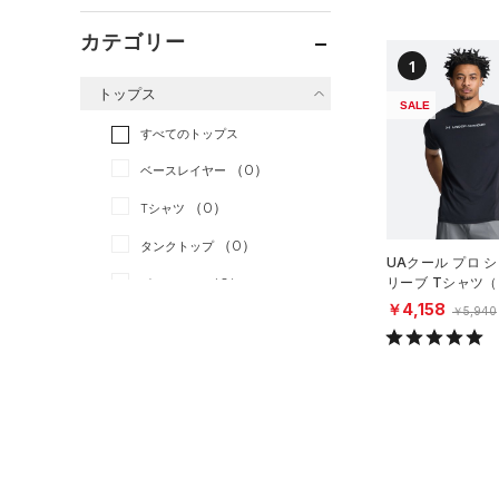
カテゴリー
1
トップス
SALE
すべてのトップス
（0）
ベースレイヤー
（0）
Tシャツ
（0）
タンクトップ
UAクール プロ 
（0）
リーブ Tシャツ
ポロシャツ
ング/MEN）
￥4,158
￥5,940
（0）
ロングTシャツ
（0）
パーカー&トレーナー
（0）
ジャケット
（0）
ジャージ
（0）
ベスト