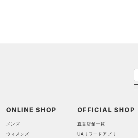
（0）
ダウン・コート
（0）
スポーツブラ
（0）
セットアップ
（0）
スイムウェア
ボトムス
アクセサリー
すべてのボトムス
シューズ
すべてのアクセサリー
（0）
レギンス&タイツ
すべてのシューズ
（0）
バックパック
（0）
ショートパンツ
サイズ
（0）
スポーツシューズ
ショルダー＆トートバッグ
（0）
パンツ(ロングパンツ)
（0）
カテゴリーを選択してください。
カラー
（0）
スパイク
（0）
スウェット＆フリース
（0）
サックパック
スポーツスタイルシューズ
ONLINE SHOP
OFFICIAL SHOP
（0）
アンダーウェア
（0）
（0）
ウェストバッグ
（0）
ブラック
スカート
ホワイト
ブラウン
グリーン
メンズ
直営店舗一覧
（0）
サンダル
（0）
ダッフルバッグ
（0）
スイムウェア
ウィメンズ
UAリワードアプリ
（0）
キャップ＆ビーニー