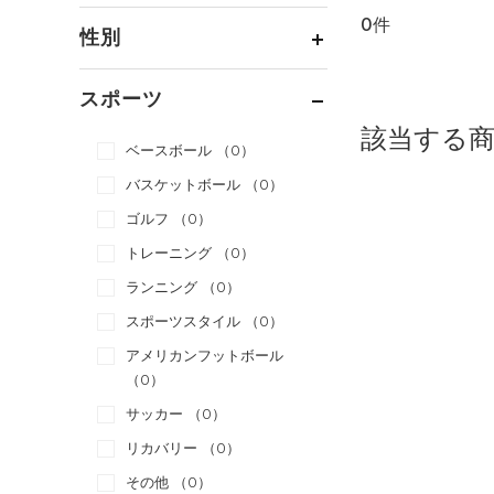
0件
通常価格
（0）
性別
セール
（0）
メンズ
（0）
スポーツ
ウィメンズ
（0）
該当する
ベースボール
（0）
ボーイズ
（0）
バスケットボール
（0）
ガールズ
（0）
ゴルフ
（0）
ユニセックス
（0）
トレーニング
（0）
ランニング
（0）
スポーツスタイル
（0）
アメリカンフットボール
（0）
サッカー
（0）
リカバリー
（0）
その他
（0）