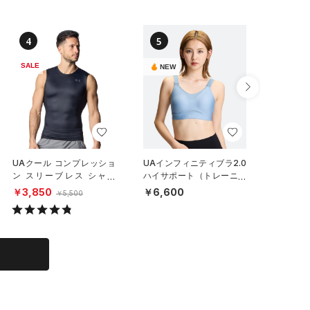
4
5
6
SALE
NEW
UAクール コンプレッショ
UAインフィニティブラ2.0
UAオリ
ン スリーブレス シャツ
ハイサポート（トレーニン
ートスリ
（トレーニング/MEN）
グ/WOMEN）
センティ
￥3,850
￥6,600
￥7,48
￥5,500
ル/MEN