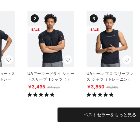
2
3
SALE
SALE
ショートス
UAアーマードライ ショー
UAクール プロ スリーブレ
（トレーニ
トスリーブ Tシャツ（トレ
ス シャツ（トレーニング/
ーニング/MEN）
MEN）
￥3,465
￥3,850
￥4,950
￥5,500
ベストセラーをもっと見る