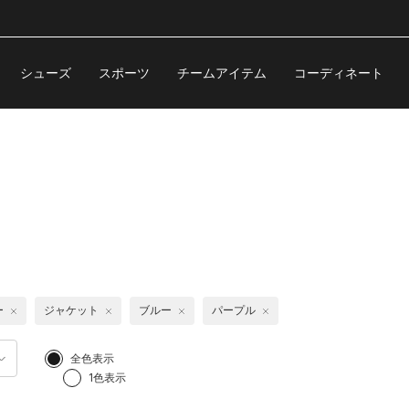
シューズ
スポーツ
チームアイテム
コーディネート
ー
ジャケット
ブルー
パープル
全色表示
1色表示