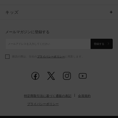
キッズ
トップス
ボトムス
キッズ
トップス
ボトムス
シューズ
シューズ
メールマガジンに登録する
ボトムス
シューズ
アクセサリー
アクセサリー
登録する
シューズ
アクセサリー
購読の際は、当社の
プライバシーポリシー
に同意します。
アクセサリー
スポーツブラ
レギンス＆タイツ
特定商取引法に基づく通販の表記
会員規約
プライバシーポリシー