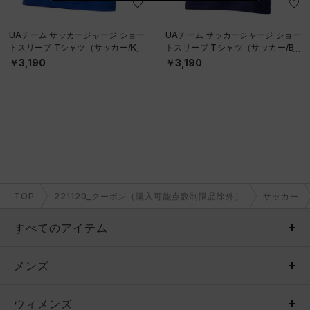
UAチーム サッカージャージ ショー
UAチーム サッカージャージ ショー
トスリーブ Tシャツ（サッカー/KID
トスリーブ Tシャツ（サッカー/BO
S）
YS）
￥3,190
￥3,190
TOP
221120_クーポン（購入可能点数制限品除外）
サッカー
すべてのアイテム
メンズ
メンズ
ウィメンズ
トップス
ウィメンズ