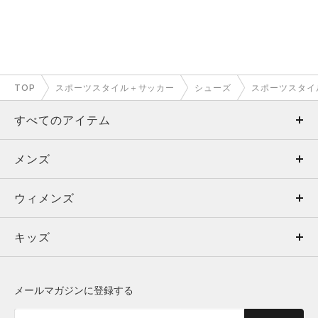
TOP
スポーツスタイル＋サッカー
シューズ
スポーツスタイ
すべてのアイテム
メンズ
メンズ
ウィメンズ
トップス
ウィメンズ
キッズ
トップス
ボトムス
キッズ
トップス
ボトムス
シューズ
シューズ
メールマガジンに登録する
ボトムス
シューズ
アクセサリー