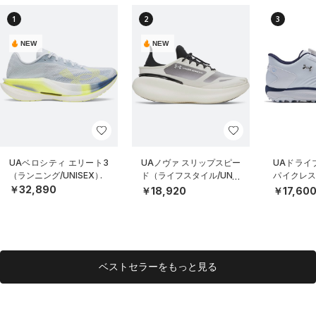
1
2
3
NEW
NEW
UAベロシティ エリート3
UAノヴァ スリップスピー
UAドライブ
（ランニング/UNISEX）
ド（ライフスタイル/UNIS
パイクレス
EX）
MEN）
￥32,890
￥18,920
￥17,60
ベストセラーをもっと見る