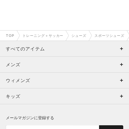
TOP
トレーニング＋サッカー
シューズ
スポーツシューズ
すべてのアイテム
メンズ
メンズ
ウィメンズ
トップス
ウィメンズ
キッズ
トップス
ボトムス
キッズ
トップス
ボトムス
シューズ
シューズ
メールマガジンに登録する
ボトムス
シューズ
アクセサリー