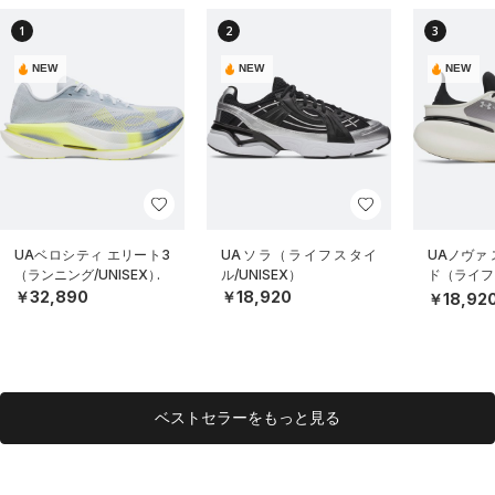
1
2
3
NEW
NEW
NEW
UAベロシティ エリート3
UAソラ（ライフスタイ
UAノヴァ
（ランニング/UNISEX）
ル/UNISEX）
ド（ライフス
EX）
￥32,890
￥18,920
￥18,92
ベストセラーをもっと見る