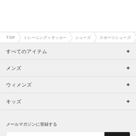
TOP
トレーニング＋サッカー
シューズ
スポーツシューズ
すべてのアイテム
メンズ
メンズ
ウィメンズ
トップス
ウィメンズ
キッズ
トップス
ボトムス
キッズ
トップス
ボトムス
シューズ
シューズ
メールマガジンに登録する
ボトムス
シューズ
アクセサリー