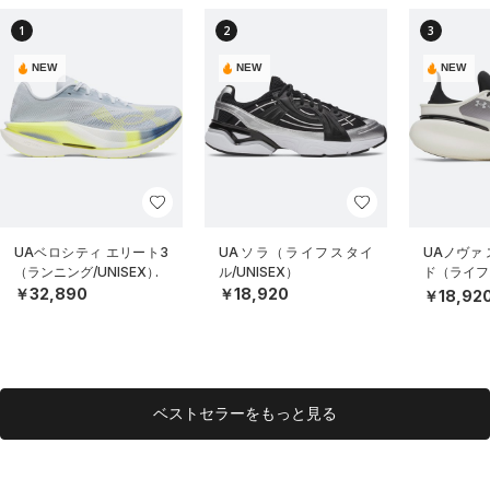
1
2
3
NEW
NEW
NEW
UAベロシティ エリート3
UAソラ（ライフスタイ
UAノヴァ
（ランニング/UNISEX）
ル/UNISEX）
ド（ライフス
EX）
￥32,890
￥18,920
￥18,92
ベストセラーをもっと見る