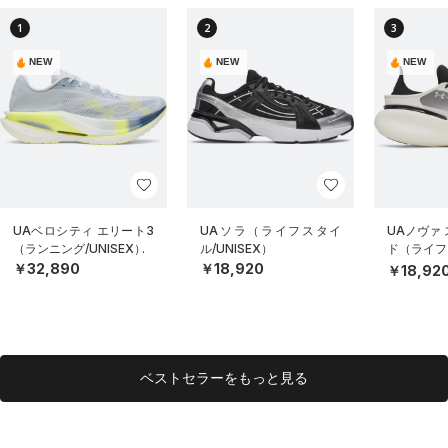
1
2
3
NEW
NEW
NEW
UAベロシティ エリート3
UAソラ（ライフスタイ
UAノヴァ
（ランニング/UNISEX）
ル/UNISEX）
ド（ライフス
EX）
￥32,890
￥18,920
￥18,92
ベストセラーをもっと見る