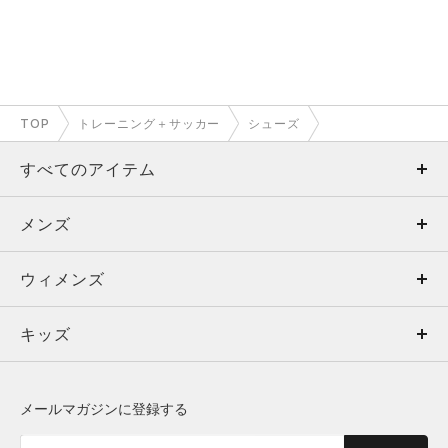
TOP
トレーニング＋サッカー
シューズ
すべてのアイテム
メンズ
メンズ
ウィメンズ
トップス
ウィメンズ
キッズ
トップス
ボトムス
キッズ
トップス
ボトムス
シューズ
シューズ
メールマガジンに登録する
ボトムス
シューズ
アクセサリー