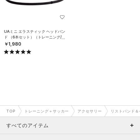
UAミニ エラスティック ヘッドバン
ド （6本セット）（トレーニング/W
OMEN）
￥1,980
TOP
トレーニング＋サッカー
アクセサリー
リストバンド＆
すべてのアイテム