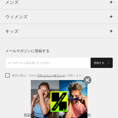
メンズ
メンズ
ウィメンズ
トップス
ウィメンズ
キッズ
トップス
ボトムス
キッズ
トップス
ボトムス
シューズ
シューズ
メールマガジンに登録する
ボトムス
シューズ
アクセサリー
アクセサリー
登録する
シューズ
アクセサリー
購読の際は、当社の
プライバシーポリシー
に同意します。
アクセサリー
スポーツブラ
レギンス＆タイツ
特定商取引法に基づく通販の表記
会員規約