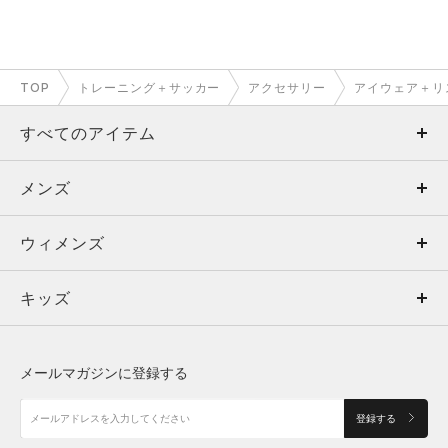
TOP
トレーニング＋サッカー
アクセサリー
アイウェア＋リ
すべてのアイテム
メンズ
メンズ
ウィメンズ
トップス
ウィメンズ
キッズ
トップス
ボトムス
キッズ
トップス
ボトムス
シューズ
シューズ
メールマガジンに登録する
ボトムス
シューズ
アクセサリー
アクセサリー
登録する