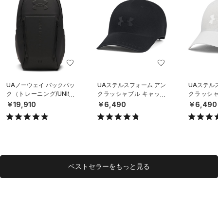
UAノーウェイ バックパッ
UAステルスフォーム アン
UAステル
ク（トレーニング/UNISE
クラッシャブル キャップ
クラッシャ
X）
（ライフスタイル/UNISE
（ライフスタ
￥19,910
￥6,490
￥6,490
X）
X）
ベストセラーをもっと見る