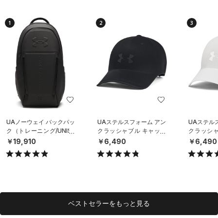
1
2
3
UAノーウェイ バックパッ
UAステルスフォーム アン
UAステル
ク（トレーニング/UNISE
クラッシャブル キャップ
クラッシャ
X）
（ライフスタイル/UNISE
（ライフスタ
￥19,910
￥6,490
￥6,490
X）
X）
ベストセラーをもっと見る