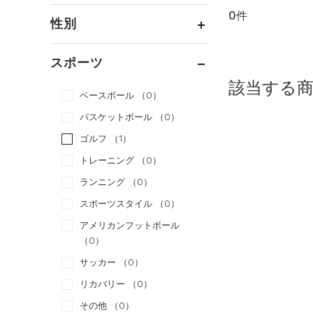
0件
通常価格
（0）
性別
セール
（0）
メンズ
（0）
スポーツ
ウィメンズ
（0）
該当する
ベースボール
（0）
ボーイズ
（0）
バスケットボール
（0）
ガールズ
（0）
ゴルフ
（1）
ユニセックス
（0）
トレーニング
（0）
ランニング
（0）
スポーツスタイル
（0）
アメリカンフットボール
（0）
サッカー
（0）
リカバリー
（0）
その他
（0）