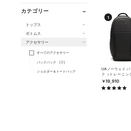
カテゴリー
1
トップス
ボトムス
すべてのトップス
アクセサリー
すべてのボトムス
（3）
ベースレイヤー
すべてのアクセサリー
（1）
レギンス&タイツ
（24）
Tシャツ
（0）
バックパック
（5）
ショートパンツ
（7）
タンクトップ
UAノーウェイ 
ショルダー＆トートバッグ
（0）
パンツ(ロングパンツ)
（0）
ク（トレーニング/
ポロシャツ
（0）
X）
￥19,910
（0）
スウェット＆フリース
（2）
ロングTシャツ
（1）
サックパック
（4）
アンダーウェア
（0）
パーカー&トレーナー
（0）
ウェストバッグ
（0）
スカート
（0）
ジャケット
（0）
ダッフルバッグ
（0）
スイムウェア
（0）
ジャージ
（1）
キャップ＆ビーニー
（0）
ベスト
（0）
ベルト