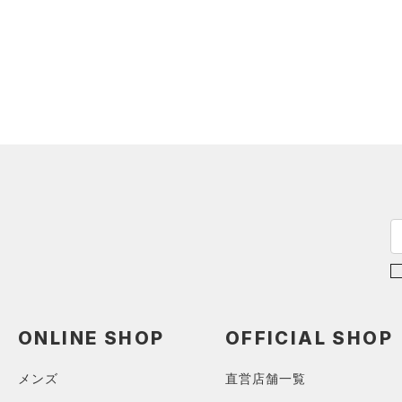
（0）
ダウン・コート
（0）
グローブ・手袋
（0）
スポーツブラ
（0）
アイウェア
（0）
セットアップ
リストバンド＆ヘッドバンド
（0）
（0）
スイムウェア
（0）
スポーツマスク
（0）
ソックス
（0）
ネックウォーマー
（0）
スリーブ
（0）
タオル
（0）
ボール
（0）
イヤホン＆ヘッドホン
ONLINE SHOP
OFFICIAL SHOP
（0）
ウォーターボトル
（0）
その他
メンズ
直営店舗一覧