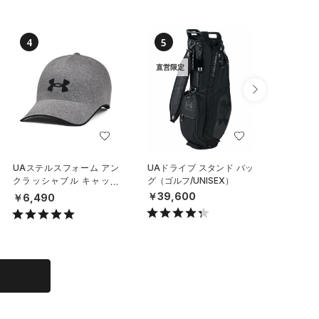
4
5
6
直営限定
UAステルスフォーム アン
UAドライブ スタンド バッ
UAチー
クラッシャブル キャップ
グ（ゴルフ/UNISEX）
イールバ
（ライフスタイル/UNISE
（トレー
￥39,600
￥6,490
￥29,7
X）