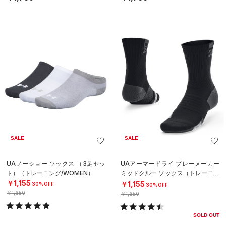
SALE
SALE
UAノーショー ソックス （3足セッ
UAアーマードライ プレーメーカー
ト）（トレーニング/WOMEN）
ミッドクルー ソックス（トレーニン
グ/UNISEX）
￥1,155
￥1,155
30%OFF
30%OFF
￥1,650
￥1,650
SOLD OUT