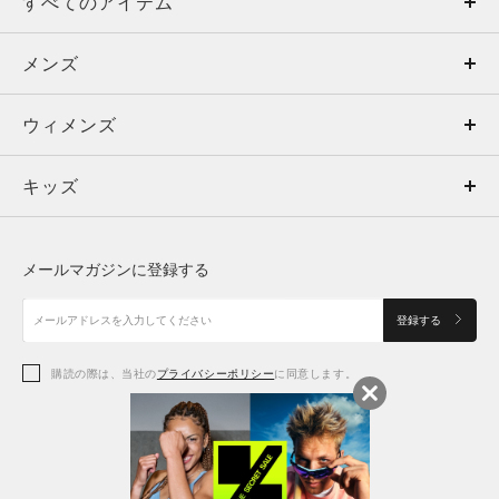
すべてのアイテム
メンズ
メンズ
ウィメンズ
トップス
ウィメンズ
キッズ
トップス
ボトムス
キッズ
トップス
ボトムス
シューズ
シューズ
メールマガジンに登録する
ボトムス
シューズ
アクセサリー
アクセサリー
登録する
シューズ
アクセサリー
購読の際は、当社の
プライバシーポリシー
に同意します。
アクセサリー
スポーツブラ
レギンス＆タイツ