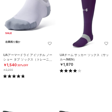
SALE
在庫残り僅か
UAアーマードライ アイソチル ノー
UAチーム サッカー ソックス（サッ
ショー タブ ソックス（トレーニン
カー/MEN）
グ/UNISEX）
￥1,870
￥1,540
30%OFF
￥2,200