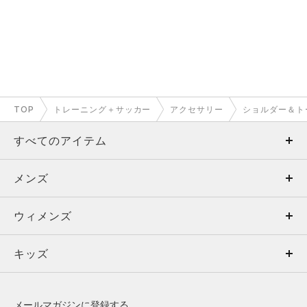
TOP
トレーニング＋サッカー
アクセサリー
ショルダー＆ト
すべてのアイテム
メンズ
メンズ
ウィメンズ
トップス
ウィメンズ
キッズ
トップス
ボトムス
キッズ
トップス
ボトムス
シューズ
シューズ
メールマガジンに登録する