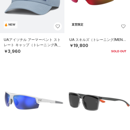
NEW
直営限定
UAアイソチル アーマーベント スト
UA スキルズ（トレーニング/MEN）
レート キャップ（トレーニング/ME
￥19,800
N）
￥3,960
SOLD OUT