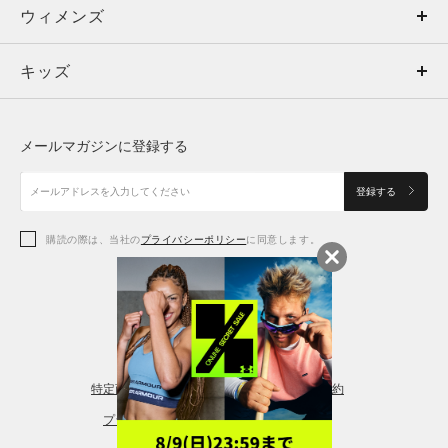
ウィメンズ
トップス
ウィメンズ
キッズ
トップス
ボトムス
キッズ
トップス
ボトムス
シューズ
シューズ
メールマガジンに登録する
ボトムス
シューズ
アクセサリー
アクセサリー
登録する
シューズ
アクセサリー
購読の際は、当社の
プライバシーポリシー
に同意します。
アクセサリー
スポーツブラ
レギンス＆タイツ
特定商取引法に基づく通販の表記
会員規約
プライバシーポリシー