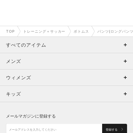
TOP
トレーニング＋サッカー
ボトムス
パンツ(ロングパン
すべてのアイテム
メンズ
メンズ
ウィメンズ
トップス
ウィメンズ
キッズ
トップス
ボトムス
キッズ
トップス
ボトムス
シューズ
シューズ
メールマガジンに登録する
ボトムス
シューズ
アクセサリー
アクセサリー
登録する