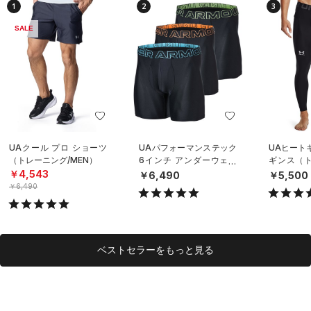
1
2
3
SALE
UAクール プロ ショーツ
UAパフォーマンステック
UAヒート
（トレーニング/MEN）
6インチ アンダーウェア
ギンス（ト
（3枚セット）（トレーニ
EN）
￥4,543
￥6,490
￥5,500
ング/MEN）
￥6,490
ベストセラーをもっと見る