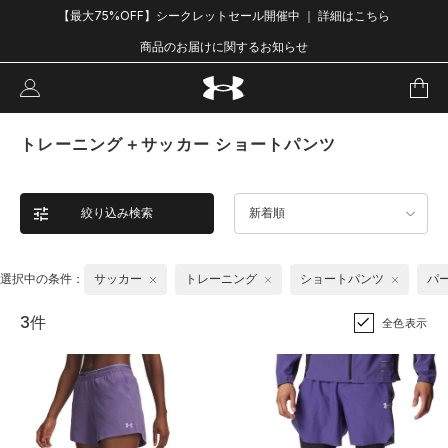
【最大75%OFF】シークレットセール開催中 ｜ 詳細はこちら
商品のお届けに関するお知らせ
トレーニング＋サッカー ショートパンツ
絞り込み検索
新着順
選択中の条件：
サッカー
トレーニング
ショートパンツ
パ
3件
全色表示