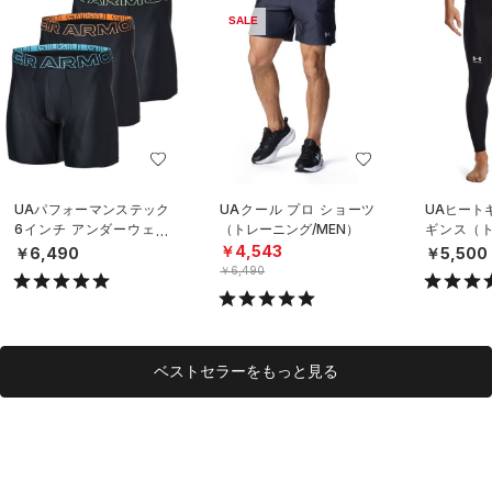
SALE
UAパフォーマンステック
UAクール プロ ショーツ
UAヒート
6インチ アンダーウェア
（トレーニング/MEN）
ギンス（ト
（3枚セット）（トレーニ
EN）
￥4,543
￥6,490
￥5,500
ング/MEN）
￥6,490
ベストセラーをもっと見る