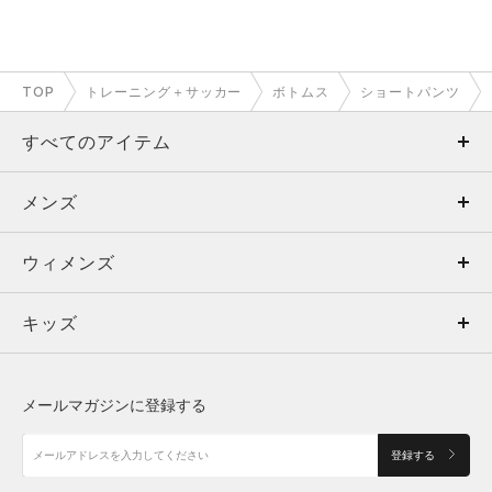
TOP
トレーニング＋サッカー
ボトムス
ショートパンツ
すべてのアイテム
メンズ
メンズ
ウィメンズ
トップス
ウィメンズ
キッズ
トップス
ボトムス
キッズ
トップス
ボトムス
シューズ
シューズ
メールマガジンに登録する
ボトムス
シューズ
アクセサリー
アクセサリー
登録する