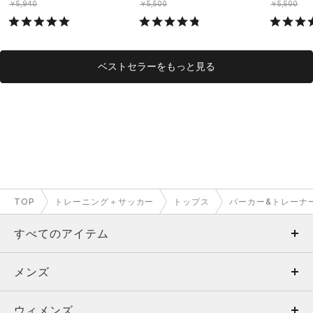
￥5,940
￥5,500
￥5,500
ベストセラーをもっと見る
TOP
トレーニング＋サッカー
トップス
パーカー&トレーナ
すべてのアイテム
メンズ
メンズ
ウィメンズ
トップス
ウィメンズ