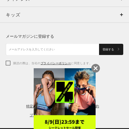
キッズ
トップス
ボトムス
キッズ
トップス
ボトムス
シューズ
シューズ
メールマガジンに登録する
ボトムス
シューズ
アクセサリー
アクセサリー
登録する
シューズ
アクセサリー
購読の際は、当社の
プライバシーポリシー
に同意します。
アクセサリー
スポーツブラ
レギンス＆タイツ
特定商取引法に基づく通販の表記
会員規約
プライバシーポリシー