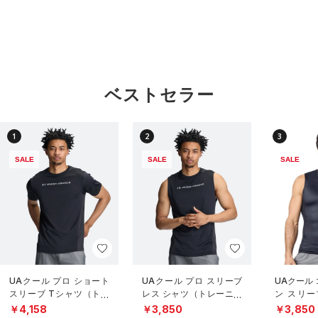
ベストセラー
1
2
3
SALE
SALE
SALE
UAクール プロ ショート
UAクール プロ スリーブ
UAクール
スリーブ Tシャツ（トレ
レス シャツ（トレーニン
ン スリー
ーニング/MEN）
グ/MEN）
（トレーニ
￥4,158
￥3,850
￥3,850