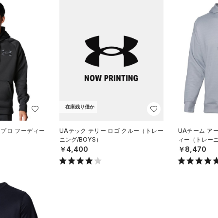
在庫残り僅か
 プロ フーディー
UAテック テリー ロゴ クルー（トレー
UAチーム ア
）
ニング/BOYS）
ィー（トレーニン
￥4,400
￥8,470