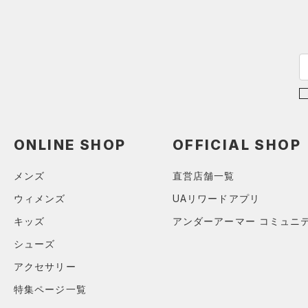
S
ブルー
パープル
レッド
イエロー
（0）
ベルト
M
（4）
グローブ・手袋
L
オレンジ
その他
（3）
アイウェア
XL
リストバンド＆ヘッドバンド
2XL
価格
（5）
3XL
（0）
スポーツマスク
4XL
テクノロジー
ONLINE SHOP
OFFICIAL SHOP
～
（19）
円
円
ソックス
5XL
FLOW(フロー)
（0）
在庫
6XL
（0）
ネックウォーマー
メンズ
直営店舗一覧
HOVR(ホバー)
（0）
（1）
スリーブ
ウィメンズ
UAリワードアプリ
在庫あり
CHARGED(チャージド)
（0）
限定
（3）
タオル
キッズ
アンダーアーマー コミュニ
MICRO G(マイクロＧ)
（0）
（0）
直営限定
ボール
（1）
シューズ
コレクション
TRIBASE(トライベース)
公式サイト限定
（0）
（0）
アクセサリー
（0）
イヤホン＆ヘッドホン
プロジェクトロック
（0）
在庫残りわずか
（1）
RUSH(ラッシュ)
（0）
（1）
特集ページ一覧
ウォーターボトル
ステフィン・カリー
（0）