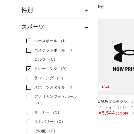
9件
通常価格
（7）
性別
セール
（2）
メンズ
（7）
スポーツ
ウィメンズ
（4）
ベースボール
（1）
ボーイズ
（1）
バスケットボール
（1）
ガールズ
（0）
ゴルフ
（0）
ユニセックス
（3）
トレーニング
（9）
ランニング
（0）
スポーツスタイル
（1）
SALE
アメリカンフットボール
UAUVプロテクショ
（0）
フーディー（トレーニン
サッカー
（0）
￥5,544
30%OFF
￥
リカバリー
（0）
その他
（0）