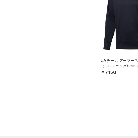
（1）
ダウン・コート
（9）
スポーツブラ
（1）
セットアップ
（1）
スイムウェア
ボトムス
アクセサリー
すべてのボトムス
UAチーム アーマー
シューズ
（トレーニング/UNIS
すべてのアクセサリー
（33）
レギンス&タイツ
￥7,150
すべてのシューズ
（20）
バックパック
（53）
ショートパンツ
サイズ
（4）
スポーツシューズ
ショルダー＆トートバッグ
（27）
パンツ(ロングパンツ)
（2）
YXS(120cm)
カラー
（0）
スパイク
（4）
スウェット＆フリース
YS(130cm)
（5）
サックパック
スポーツスタイルシューズ
（27）
アンダーウェア
YM(140cm)
（0）
（6）
ウェストバッグ
（0）
ブラック
スカート
ホワイト
ブラウン
グリーン
YL(150cm)
（3）
サンダル
（12）
ダッフルバッグ
（5）
YXL(160cm)
スイムウェア
（10）
キャップ＆ビーニー