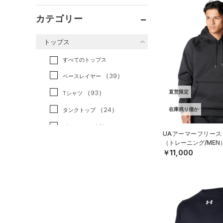
カテゴリー
トップス
すべてのトップス
（39）
ベースレイヤー
（93）
直営限定
Tシャツ
（24）
在庫残り僅か
タンクトップ
（4）
ポロシャツ
UAアーマーフリース
（トレーニング/MEN
（12）
ロングTシャツ
￥11,000
（8）
パーカー&トレーナー
（14）
ジャケット
（7）
ジャージ
（1）
ベスト