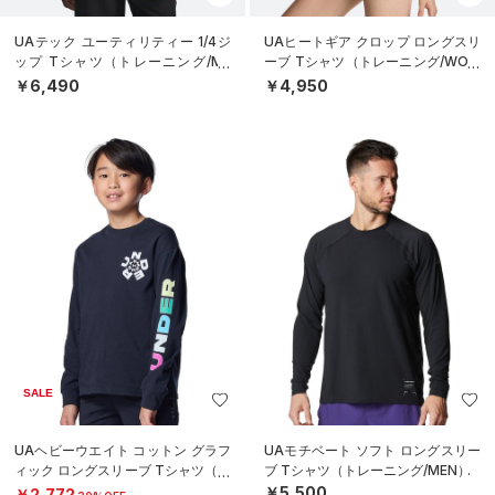
UAテック ユーティリティー 1/4ジ
UAヒートギア クロップ ロングスリ
ップ Tシャツ（トレーニング/ME
ーブ Tシャツ（トレーニング/WOM
N）
EN）
￥6,490
￥4,950
SALE
UAヘビーウエイト コットン グラフ
UAモチベート ソフト ロングスリー
ィック ロングスリーブ Tシャツ（ト
ブ Tシャツ（トレーニング/MEN）
レーニング/BOYS）
￥5,500
￥2,772