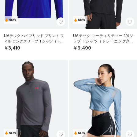
NEW
NEW
UAテック ハイブリッド プリント フ
UAテック ユーティリティー 1/4ジ
ィル ロングスリーブ Tシャツ（トレ
ップ Tシャツ（トレーニング/ME
ーニング/BOYS）
N）
￥3,410
￥6,490
NEW
NEW