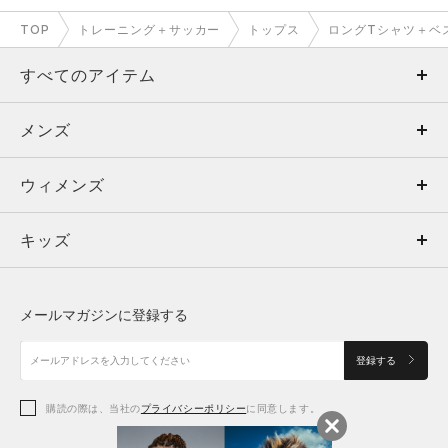
TOP
トレーニング＋サッカー
トップス
ロングTシャツ＋ベ
すべてのアイテム
メンズ
メンズ
ウィメンズ
トップス
ウィメンズ
キッズ
トップス
ボトムス
キッズ
トップス
ボトムス
シューズ
シューズ
メールマガジンに登録する
ボトムス
シューズ
アクセサリー
アクセサリー
登録する
シューズ
アクセサリー
購読の際は、当社の
プライバシーポリシー
に同意します。