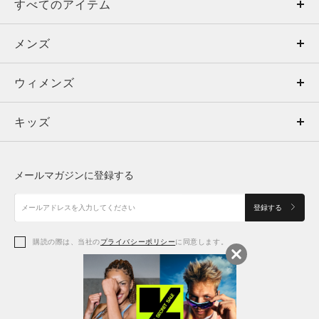
すべてのアイテム
メンズ
メンズ
ウィメンズ
トップス
ウィメンズ
キッズ
トップス
ボトムス
キッズ
トップス
ボトムス
シューズ
シューズ
メールマガジンに登録する
ボトムス
シューズ
アクセサリー
アクセサリー
登録する
シューズ
アクセサリー
購読の際は、当社の
プライバシーポリシー
に同意します。
アクセサリー
スポーツブラ