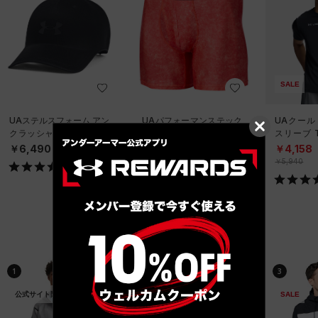
SALE
UAステルスフォーム アン
UAパフォーマンステック
UAクール
クラッシャブル キャップ
6インチ ノベルティ アン
スリーブ 
（ライフスタイル/UNISE
ダーウェア（トレーニン
ーニング/
￥6,490
￥2,970
￥4,158
X）
グ/MEN）
￥5,940
ベストセラー
1
2
3
公式サイト限定
SALE
SALE