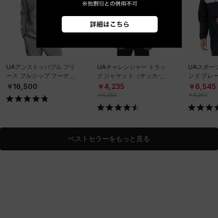
UAアンストッパブル フリ
UAチャレンジャー トラッ
UAスポー
ース フルジップ フーディ
クジャケット（サッカー/
ンドブレ
ー（トレーニング/MEN）
MEN）
ニング/ME
￥16,500
￥4,235
￥6,545
￥6,050
￥9,350
ベストセラーをもっと見る