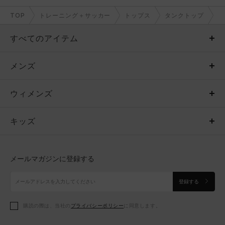
TOP
トレーニング＋サッカー
トップス
タンクトップ
すべてのアイテム
メンズ
メンズ
ウィメンズ
トップス
ウィメンズ
キッズ
トップス
ボトムス
キッズ
トップス
ボトムス
シューズ
シューズ
メールマガジンに登録する
ボトムス
シューズ
アクセサリー
アクセサリー
登録する
シューズ
アクセサリー
購読の際は、当社の
プライバシーポリシー
に同意します。