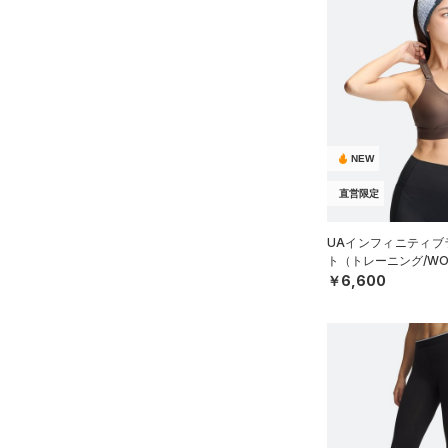
NEW
直営限定
UAインフィニティブラ
ト（トレーニング/WO
￥6,600