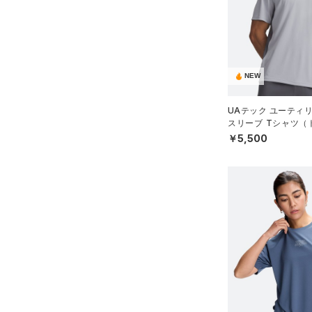
（1）
ダウン・コート
（4）
グローブ・手袋
テクノロジー
（11）
スポーツブラ
～
円
円
（3）
アイウェア
FLOW(フロー)
（0）
（1）
セットアップ
在庫
リストバンド＆ヘッドバンド
HOVR(ホバー)
（2）
（5）
NEW
（1）
スイムウェア
在庫あり
CHARGED(チャージド)
（0）
限定
（0）
スポーツマスク
UAテック ユーティ
MICRO G(マイクロＧ)
（0）
（19）
スリーブ Tシャツ（
ソックス
直営限定
（36）
コレクション
N）
￥5,500
TRIBASE(トライベース)
（1）
（0）
ネックウォーマー
公式サイト限定
（3）
RUSH(ラッシュ)
（6）
プロジェクトロック
（1）
（1）
スリーブ
在庫残りわずか
（8）
ISO-CHILL(アイソチル)
（9）
ステフィン・カリー
（0）
（3）
タオル
Tech(テック)
（11）
アジア限定
（0）
（0）
ボール
COLDGEAR ARMOUR(コール
ドギアアーマー)
（0）
（0）
イヤホン＆ヘッドホン
HEATGEAR ARMOUR(ヒート
（1）
ウォーターボトル
ギアアーマー)
（9）
（0）
その他
STORM(ストーム)
（36）