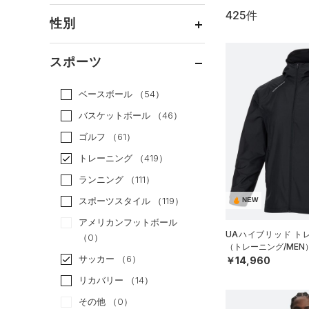
425件
通常価格
（282）
性別
セール
（143）
メンズ
（300）
スポーツ
ウィメンズ
（184）
ベースボール
（54）
ボーイズ
（28）
バスケットボール
（46）
ガールズ
（5）
ゴルフ
（61）
ユニセックス
（92）
トレーニング
（419）
ランニング
（111）
スポーツスタイル
（119）
NEW
アメリカンフットボール
UAハイブリッド ト
（0）
（トレーニング/MEN
サッカー
（6）
￥14,960
リカバリー
（14）
その他
（0）