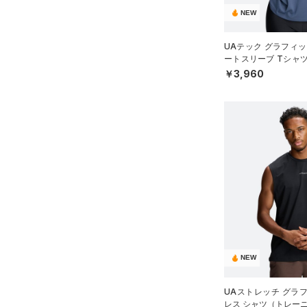
COLDGEAR INFRARED(コー
NEW
ルドギアインフラレッド)
（0）
UAテック グラフィッ
AUXETIC(オーゼティック)
ートスリーブ Tシャ
WOMEN）
￥3,960
（0）
Charged Cotton(チャージド
コットン)
（5）
Rival Fleece(ライバルフリー
ス)
（0）
Armour Fleece(アーマーフリ
ース)
（0）
NEW
UAストレッチ グラ
レス シャツ（トレーニ