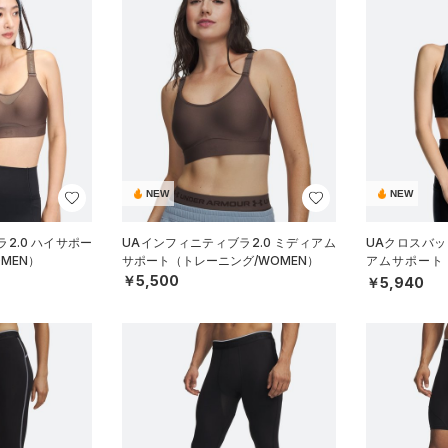
NEW
NEW
2.0 ハイサポー
UAインフィニティブラ2.0 ミディアム
UAクロスバッ
MEN）
サポート（トレーニング/WOMEN）
アムサポート
N）
￥5,500
￥5,940