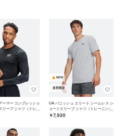
NEW
直営限定
アーマー コンプレッショ
UA バニッシュ エリート シームレス シ
グスリーブ シャツ（トレー
ョートスリーブ シャツ（トレーニング/
MEN）
￥7,920