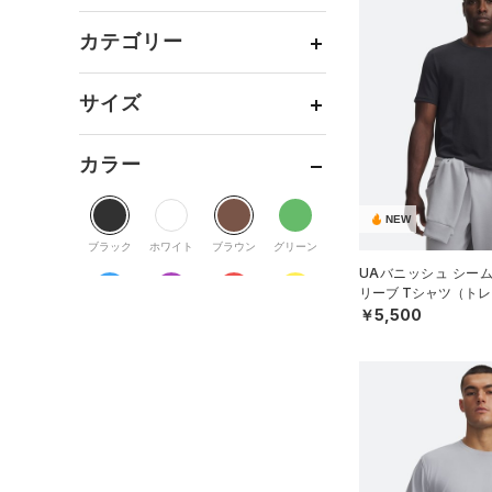
カテゴリー
トップス
サイズ
ボトムス
すべてのトップス
カテゴリーを選択してください。
アクセサリー
カラー
すべてのボトムス
（36）
ベースレイヤー
シューズ
すべてのアクセサリー
（33）
レギンス&タイツ
（71）
Tシャツ
NEW
すべてのシューズ
（20）
バックパック
（52）
ショートパンツ
（18）
タンクトップ
ブラック
ホワイト
ブラウン
グリーン
（4）
スポーツシューズ
ショルダー＆トートバッグ
UAバニッシュ シー
（27）
パンツ(ロングパンツ)
（4）
ポロシャツ
（3）
リーブ Tシャツ（トレ
（0）
スパイク
（4）
スウェット＆フリース
￥5,500
（10）
ロングTシャツ
ブルー
パープル
レッド
イエロー
（4）
サックパック
スポーツスタイルシューズ
（23）
アンダーウェア
（8）
パーカー&トレーナー
（0）
（6）
ウェストバッグ
（0）
スカート
（15）
ジャケット
オレンジ
その他
（3）
サンダル
（12）
ダッフルバッグ
（5）
スイムウェア
（7）
ジャージ
（9）
キャップ＆ビーニー
価格
（1）
ベスト
（0）
ベルト