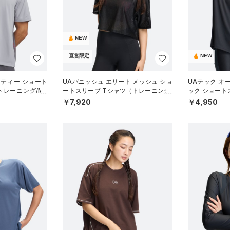
NEW
直営限定
NEW
リティー ショート
UAバニッシュ エリート メッシュ ショ
UAテック オ
トレーニング/ME
ートスリーブ Tシャツ（トレーニング/
ック ショート
WOMEN）
ーニング/WOM
￥7,920
￥4,950