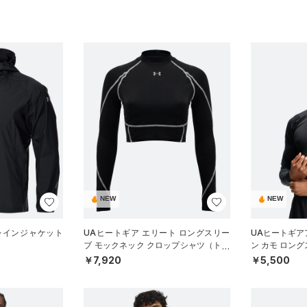
NEW
NEW
レインジャケット
UAヒートギア エリート ロングスリー
UAヒートギア
）
ブ モックネック クロップシャツ（トレ
ン カモ ロン
ーニング/WOMEN）
ニング/MEN）
￥7,920
￥5,500