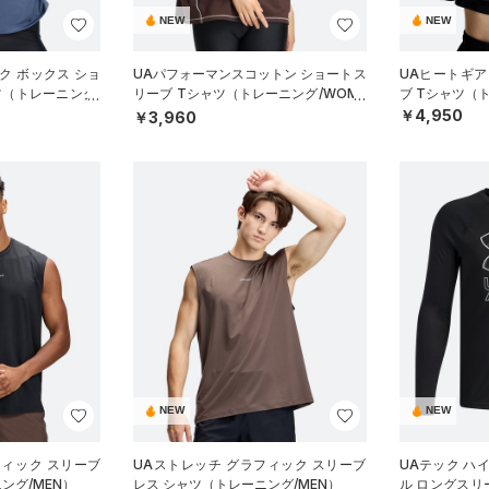
NEW
NEW
ク ボックス ショ
UAパフォーマンスコットン ショートス
UAヒートギア
ツ（トレーニング/
リーブ Tシャツ（トレーニング/WOME
ブ Tシャツ（
N）
￥4,950
￥3,960
NEW
NEW
フィック スリーブ
UAストレッチ グラフィック スリーブ
UAテック ハ
ング/MEN）
レス シャツ（トレーニング/MEN）
ル ロングスリ