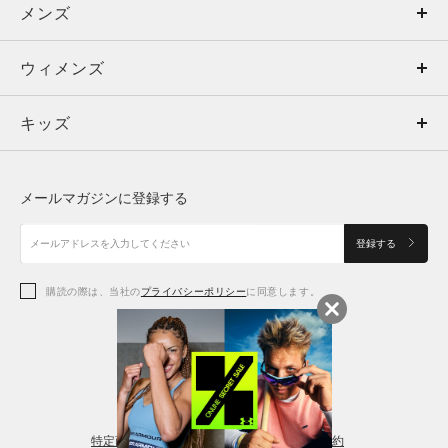
メンズ
メンズ
ウィメンズ
トップス
ウィメンズ
キッズ
トップス
ボトムス
キッズ
トップス
ボトムス
シューズ
シューズ
メールマガジンに登録する
ボトムス
シューズ
アクセサリー
アクセサリー
登録する
シューズ
アクセサリー
購読の際は、当社の
プライバシーポリシー
に同意します。
アクセサリー
スポーツブラ
レギンス＆タイツ
特定商取引法に基づく通販の表記
会員規約