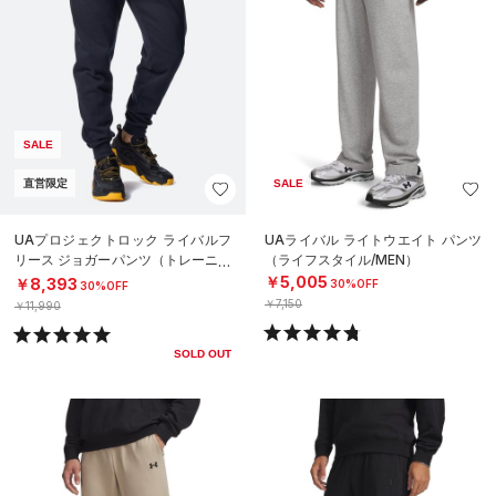
SALE
直営限定
SALE
UAプロジェクトロック ライバルフ
UAライバル ライトウエイト パンツ
リース ジョガーパンツ（トレーニン
（ライフスタイル/MEN）
グ/MEN）
￥5,005
￥8,393
30%OFF
30%OFF
￥7,150
￥11,990
SOLD OUT