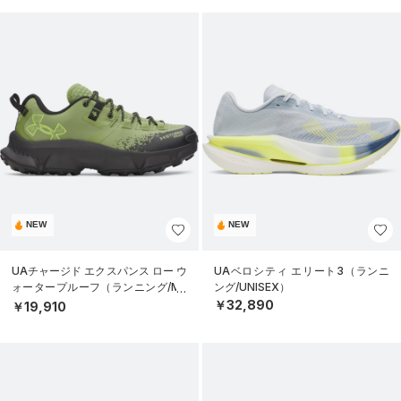
NEW
NEW
UAチャージド エクスパンス ロー ウ
UAベロシティ エリート3（ランニ
ォータープルーフ（ランニング/ME
ング/UNISEX）
N）
￥32,890
￥19,910