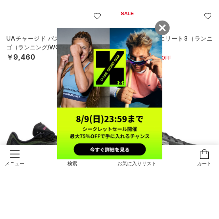
SALE
UAチャージド パスート4 ビッグロ
UAベロシティ エリート3（ランニ
ゴ（ランニング/WOMEN）
ング/UNISEX）
￥9,460
￥23,023
30%OFF
￥32,890
検索
お気に入りリスト
カート
メニュー