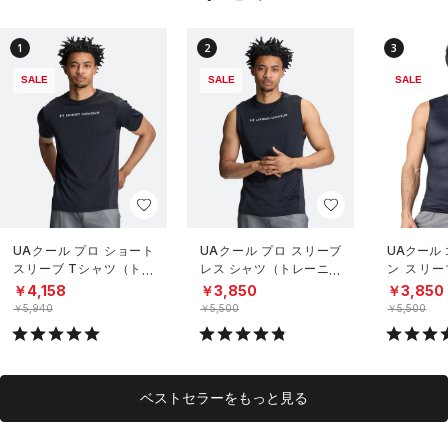
1
2
3
SALE
SALE
SALE
UAクール プロ ショート
UAクール プロ スリーブ
UAクール
スリーブ Tシャツ（トレ
レス シャツ（トレーニン
ン スリー
ーニング/MEN）
グ/MEN）
（トレーニ
￥4,158
￥3,850
￥3,850
￥5,940
￥5,500
￥5,500
ベストセラーをもっと見る