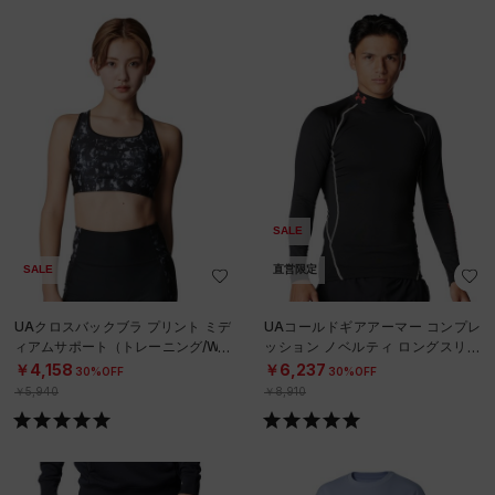
SALE
SALE
直営限定
UAクロスバックブラ プリント ミデ
UAコールドギアアーマー コンプレ
ィアムサポート（トレーニング/WO
ッション ノベルティ ロングスリー
MEN）
ブ モックネック シャツ（トレーニ
￥4,158
￥6,237
30%OFF
30%OFF
ング/
￥5,940
￥8,910