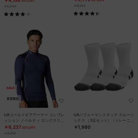
￥4,158
30%OFF
￥8,250
￥5,940
SALE
直営限定
UAコールドギアアーマー コンプレ
UAパフォーマンステック クルーソ
ッション ノベルティ ロングスリー
ックス （3足セット）（トレーニン
ブ モックネック シャツ（トレーニ
グ/UNISEX）
￥6,237
￥1,980
30%OFF
ング/
￥8,910