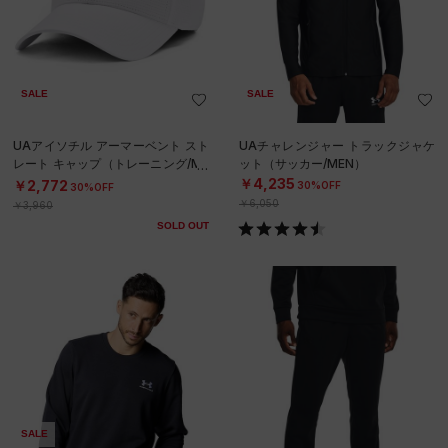
SALE
SALE
UAアイソチル アーマーベント スト
UAチャレンジャー トラックジャケ
レート キャップ（トレーニング/ME
ット（サッカー/MEN）
N）
￥4,235
￥2,772
30%OFF
30%OFF
￥6,050
￥3,960
SOLD OUT
SALE