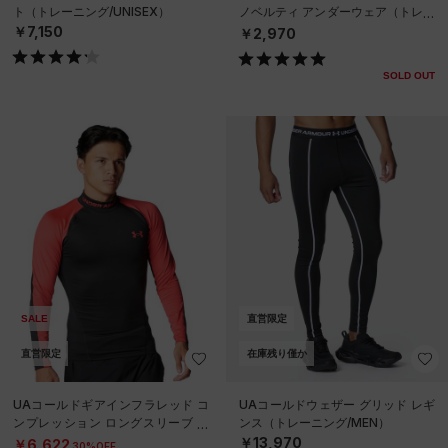
ト（トレーニング/UNISEX）
ノベルティ アンダーウェア（トレー
ニング/MEN）
￥7,150
￥2,970
SOLD OUT
SALE
直営限定
直営限定
在庫残り僅か
UAコールドギアインフラレッド コ
UAコールドウェザー グリッド レギ
ンプレッション ロングスリーブ モ
ンス（トレーニング/MEN）
ックネック シャツ（トレーニング/
￥13,970
￥6,622
30%OFF