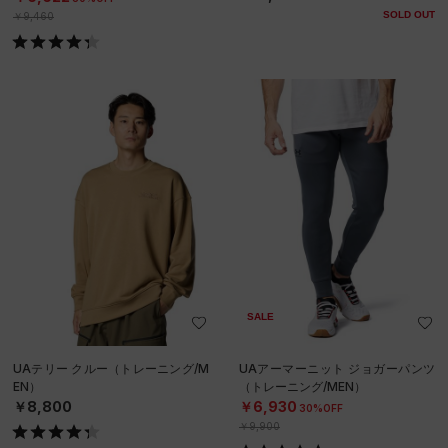
MEN）
SOLD OUT
￥9,460
SALE
UAテリー クルー（トレーニング/M
UAアーマーニット ジョガーパンツ
EN）
（トレーニング/MEN）
￥8,800
￥6,930
30%OFF
￥9,900