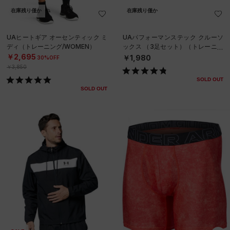
在庫残り僅か
在庫残り僅か
UAヒートギア オーセンティック ミ
UAパフォーマンステック クルーソ
ディ（トレーニング/WOMEN）
ックス （3足セット）（トレーニン
グ/UNISEX）
￥2,695
￥1,980
30%OFF
￥3,850
SOLD OUT
SOLD OUT