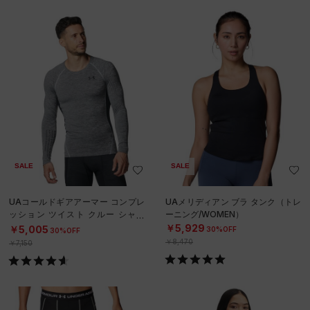
SALE
SALE
UAコールドギアアーマー コンプレ
UAメリディアン ブラ タンク（トレ
ッション ツイスト クルー シャツ
ーニング/WOMEN）
（トレーニング/MEN）
￥5,929
￥5,005
30%OFF
30%OFF
￥8,470
￥7,150