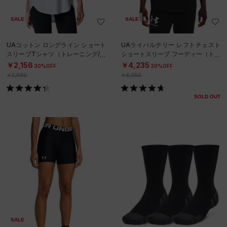
SALE
SALE
UAコットン ロングライン ショート
UAライバルテリー レフトチェスト
スリーブTシャツ（トレーニング/W
ショートスリーブ フーディー（トレ
OMEN）
ーニング/MEN）
￥2,156
￥4,235
30%OFF
30%OFF
￥3,080
￥6,050
SOLD OUT
SALE