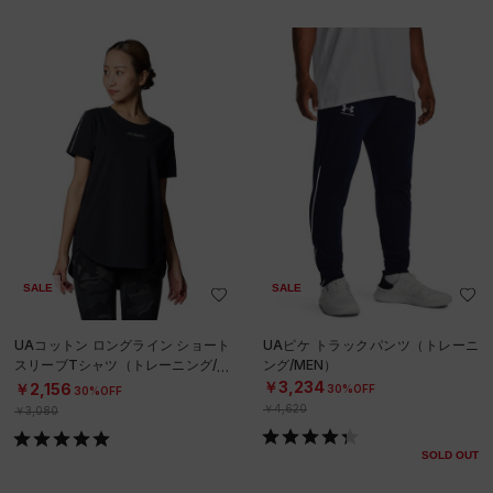
SALE
SALE
UAコットン ロングライン ショート
UAピケ トラックパンツ（トレーニ
スリーブTシャツ（トレーニング/W
ング/MEN）
OMEN）
￥3,234
￥2,156
30%OFF
30%OFF
￥4,620
￥3,080
SOLD OUT