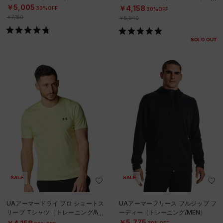
N）
￥5,005
￥4,158
30%OFF
30%OFF
￥7,150
￥5,940
SOLD OUT
SALE
SALE
UAアーマードライ プロ ショートス
UAアーマーフリース フルジップ フ
リーブ Tシャツ（トレーニング/ME
ーディー（トレーニング/MEN）
N）
￥5,775
30%OFF