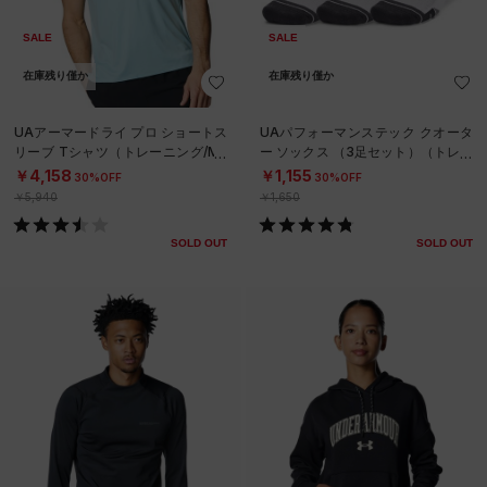
SALE
SALE
在庫残り僅か
在庫残り僅か
UAアーマードライ プロ ショートス
UAパフォーマンステック クオータ
リーブ Tシャツ（トレーニング/ME
ー ソックス （3足セット）（トレー
N）
ニング/UNISEX）
￥4,158
￥1,155
30%OFF
30%OFF
￥5,940
￥1,650
SOLD OUT
SOLD OUT