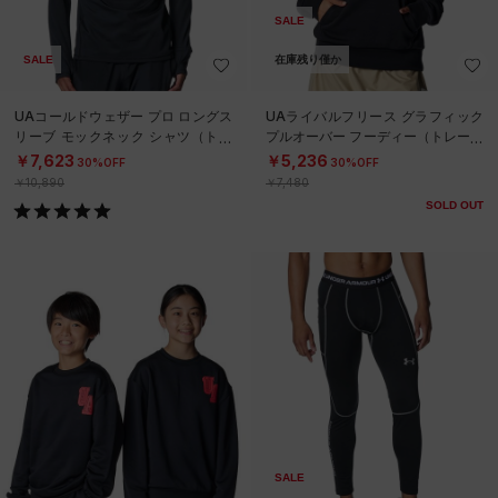
SALE
SALE
在庫残り僅か
UAコールドウェザー プロ ロングス
UAライバルフリース グラフィック
リーブ モックネック シャツ（トレ
プルオーバー フーディー（トレーニ
ーニング/MEN）
ング/WOMEN）
￥7,623
￥5,236
30%OFF
30%OFF
￥10,890
￥7,480
SOLD OUT
SALE