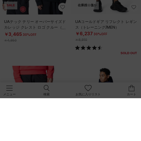
SALE
在庫残り僅か
UAテック テリー オーバーサイズド
UAコールドギア リフレクト レギン
カレッジ クレスト ロゴ クルー（ト
ス（トレーニング/MEN）
レーニング/BOYS）
￥6,237
￥3,465
30%OFF
30%OFF
￥8,910
￥4,950
SOLD OUT
検索
お気に入りリスト
カート
メニュー
SALE
SALE