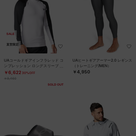
SALE
直営限定
UAコールドギアインフラレッド コ
UAヒートギアアーマー2.0 レギンス
ンプレッション ロングスリーブ モ
（トレーニング/MEN）
ックネック シャツ（トレーニング/
￥4,950
￥6,622
30%OFF
MEN）
￥9,460
SOLD OUT