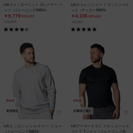
UAウインターニット 3レイヤー パ
UAチャレンジャー トラックジャケ
ンツ（トレーニング/MEN）
ット（サッカー/MEN）
￥9,779
￥4,235
30%OFF
30%OFF
￥13,970
￥6,050
SALE
SALE
直営限定
在庫残り僅か
UAエッセンシャルテリー クルー
UAアーマードライ プロ ショートス
（トレーニング/MEN）
リーブ Tシャツ（トレーニング/ME