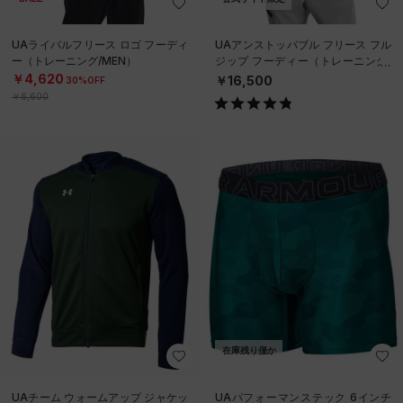
UAライバルフリース ロゴ フーディ
UAアンストッパブル フリース フル
ー（トレーニング/MEN）
ジップ フーディー（トレーニング/
MEN）
￥4,620
￥16,500
30%OFF
￥6,600
在庫残り僅か
UAチーム ウォームアップ ジャケッ
UAパフォーマンステック 6インチ