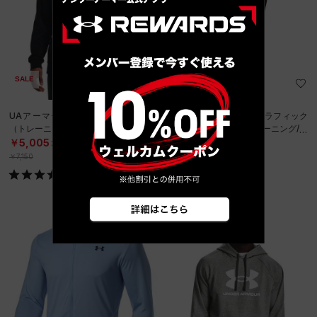
SALE
UAアーマーフリース フーディー
UAヒートギア パネル グラフィック
（トレーニング/MEN）
アンクルレギンス（トレーニング/W
OMEN）
￥5,005
￥5,500
30%OFF
￥7,150