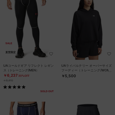
SALE
直営限定
UAコールドギア リフレクト レギン
UAライバルテリー オーバーサイズ
ス（トレーニング/MEN）
フーディー（トレーニング/WOME
N）
￥6,237
￥5,500
30%OFF
￥8,910
SOLD OUT