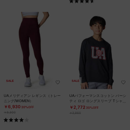
SALE
SALE
UAメリディアン レギンス（トレー
UAパフォーマンスコットン バーシ
ニング/WOMEN）
ティ ロゴ ロングスリーブ Tシャツ
（トレーニング/BOYS）
￥6,930
￥2,772
30%OFF
30%OFF
￥9,900
￥3,960