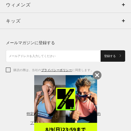
ウィメンズ
トップス
ウィメンズ
キッズ
トップス
ボトムス
キッズ
トップス
ボトムス
シューズ
シューズ
メールマガジンに登録する
ボトムス
シューズ
アクセサリー
アクセサリー
登録する
シューズ
アクセサリー
購読の際は、当社の
プライバシーポリシー
に同意します。
アクセサリー
スポーツブラ
レギンス＆タイツ
特定商取引法に基づく通販の表記
会員規約
プライバシーポリシー