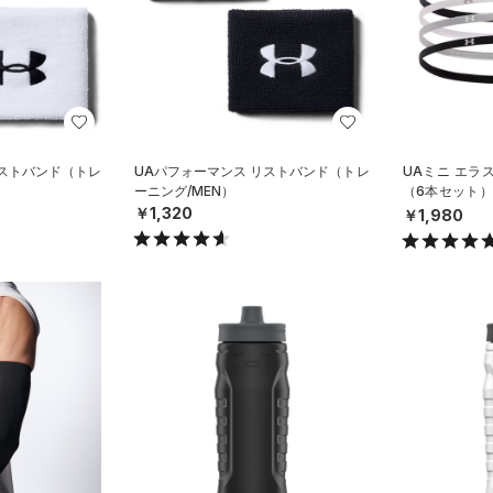
リストバンド（トレ
UAパフォーマンス リストバンド（トレ
UAミニ エラ
ーニング/MEN）
（6本セット）
N）
￥1,320
￥1,980