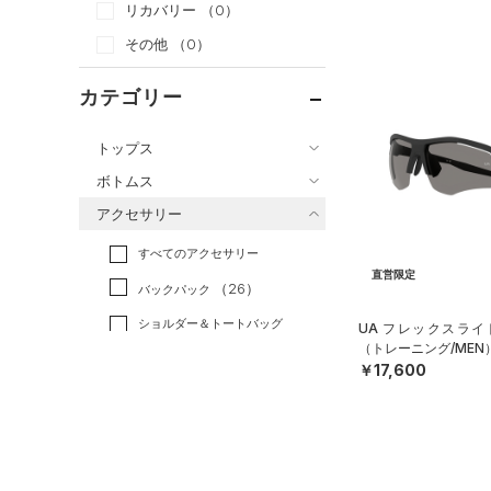
リカバリー
（0）
その他
（0）
カテゴリー
トップス
ボトムス
すべてのトップス
アクセサリー
すべてのボトムス
（82）
ベースレイヤー
すべてのアクセサリー
（49）
レギンス&タイツ
（212）
Tシャツ
直営限定
（26）
バックパック
（104）
ショートパンツ
（43）
タンクトップ
ショルダー＆トートバッグ
UA フレックスライ
（45）
パンツ(ロングパンツ)
（10）
ポロシャツ
（3）
（トレーニング/MEN
（5）
スウェット＆フリース
￥17,600
（26）
ロングTシャツ
（8）
サックパック
（36）
アンダーウェア
（11）
パーカー&トレーナー
（6）
ウェストバッグ
（0）
スカート
（25）
ジャケット
（15）
ダッフルバッグ
（7）
スイムウェア
（21）
ジャージ