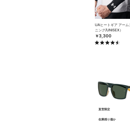
公式サイト限定
（0）
（0）
プロジェクトロック
（0）
在庫残りわずか
（0）
RUSH(ラッシュ)
（0）
ステフィン・カリー
（0）
ISO-CHILL(アイソチル)
（0）
UAヒートギア アー
アジア限定
（0）
ニング/UNISEX）
Tech(テック)
（0）
￥3,300
COLDGEAR ARMOUR(コール
ドギアアーマー)
（0）
HEATGEAR ARMOUR(ヒート
ギアアーマー)
（2）
STORM(ストーム)
（0）
COLDGEAR INFRARED(コー
ルドギアインフラレッド)
（0）
AUXETIC(オーゼティック)
（0）
直営限定
Charged Cotton(チャージド
在庫残り僅か
コットン)
（0）