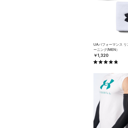
（0）
その他
シューズ
すべてのシューズ
サイズ
（9）
スポーツシューズ
S
UAパフォーマンス 
カラー
（0）
スパイク
ーニング/MEN）
M
￥1,320
スポーツスタイルシューズ
L
（0）
価格
ブラック
ホワイト
ブラウン
グリーン
XL
（4）
サンダル
テクノロジー
ONESIZE
～
円
円
12インチ
ブルー
パープル
レッド
イエロー
FLOW(フロー)
（0）
在庫
18インチ
HOVR(ホバー)
（0）
SMMD
オレンジ
その他
在庫あり
CHARGED(チャージド)
（0）
限定
LGXL
MICRO G(マイクロＧ)
（0）
直営限定
（7）
コレクション
TRIBASE(トライベース)