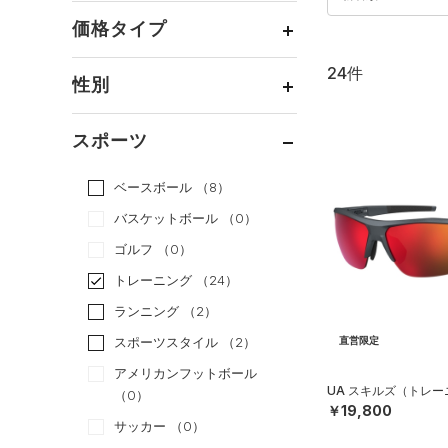
価格タイプ
24件
通常価格
（24）
性別
セール
（0）
メンズ
（22）
スポーツ
ウィメンズ
（12）
ベースボール
（8）
ボーイズ
（0）
バスケットボール
（0）
ガールズ
（0）
ゴルフ
（0）
ユニセックス
（10）
トレーニング
（24）
ランニング
（2）
スポーツスタイル
（2）
直営限定
アメリカンフットボール
UA スキルズ（トレー
（0）
￥19,800
サッカー
（0）