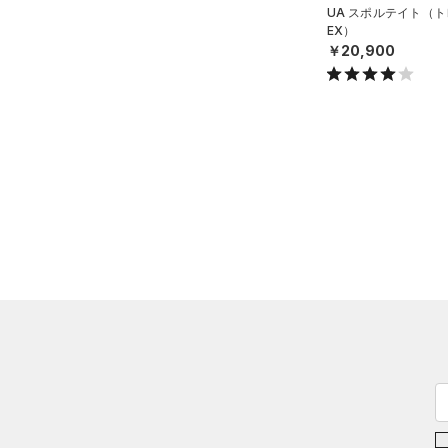
Rival Fleece(ライバルフリー
UA スポルテイト（ト
EX）
ス)
（0）
￥20,900
Armour Fleece(アーマーフリ
ース)
（0）