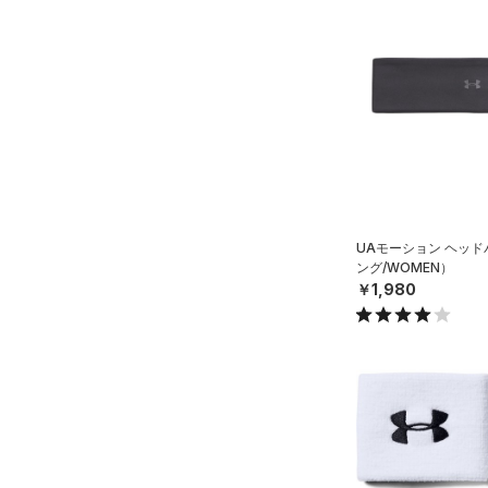
（15）
キャップ＆ビーニー
（4）
ベスト
（0）
ベルト
（1）
ダウン・コート
（4）
グローブ・手袋
（23）
スポーツブラ
（10）
アイウェア
（3）
セットアップ
リストバンド＆ヘッドバンド
（7）
（2）
スイムウェア
（0）
スポーツマスク
（46）
UAモーション ヘッ
ソックス
ング/WOMEN）
（0）
ネックウォーマー
￥1,980
（2）
スリーブ
（10）
タオル
（0）
ボール
（0）
イヤホン＆ヘッドホン
（5）
ウォーターボトル