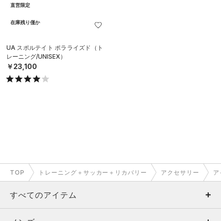
直営限定
在庫残り僅か
UA スポルテイト ポラライズド（ト
レーニング/UNISEX）
￥23,100
TOP
トレーニング＋サッカー＋リカバリー
アクセサリー
ア
すべてのアイテム