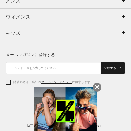
メンズ
メンズ
ウィメンズ
トップス
ウィメンズ
キッズ
トップス
ボトムス
キッズ
トップス
ボトムス
シューズ
シューズ
メールマガジンに登録する
ボトムス
シューズ
アクセサリー
アクセサリー
登録する
シューズ
アクセサリー
購読の際は、当社の
プライバシーポリシー
に同意します。
アクセサリー
スポーツブラ
レギンス＆タイツ
特定商取引法に基づく通販の表記
会員規約