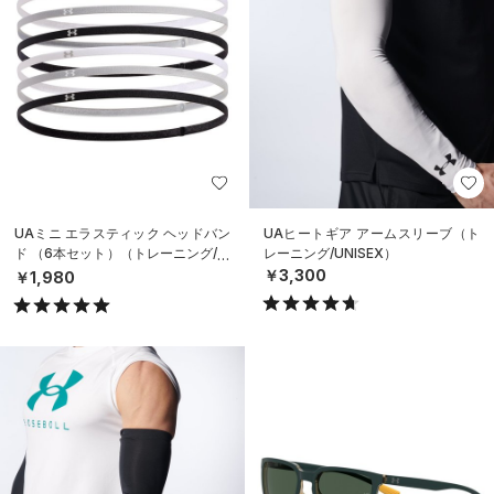
UAミニ エラスティック ヘッドバン
UAヒートギア アームスリーブ（ト
ド （6本セット）（トレーニング/W
レーニング/UNISEX）
OMEN）
￥3,300
￥1,980