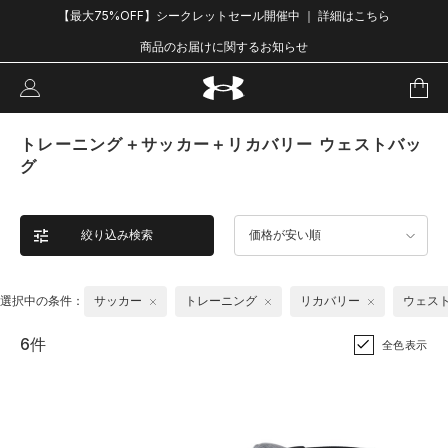
【最大75%OFF】シークレットセール開催中 ｜ 詳細はこちら
商品のお届けに関するお知らせ
トレーニング＋サッカー＋リカバリー ウェストバッ
グ
絞り込み検索
価格が安い順
選択中の条件：
サッカー
トレーニング
リカバリー
ウェス
6件
全色表示