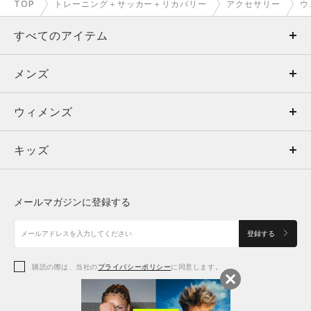
TOP
トレーニング＋サッカー＋リカバリー
アクセサリー
ウ
すべてのアイテム
メンズ
メンズ
ウィメンズ
トップス
ウィメンズ
キッズ
トップス
ボトムス
キッズ
トップス
ボトムス
シューズ
シューズ
メールマガジンに登録する
ボトムス
シューズ
アクセサリー
アクセサリー
登録する
シューズ
アクセサリー
購読の際は、当社の
プライバシーポリシー
に同意します。
アクセサリー
スポーツブラ