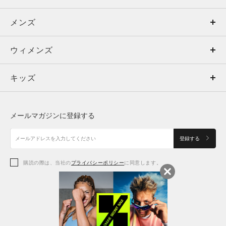
メンズ
メンズ
ウィメンズ
トップス
ウィメンズ
キッズ
トップス
ボトムス
キッズ
トップス
ボトムス
シューズ
シューズ
メールマガジンに登録する
ボトムス
シューズ
アクセサリー
アクセサリー
登録する
シューズ
アクセサリー
購読の際は、当社の
プライバシーポリシー
に同意します。
アクセサリー
スポーツブラ
レギンス＆タイツ