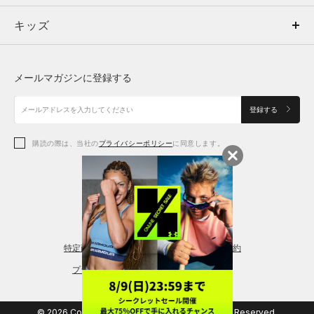
キッズ
トップス
ボトムス
キッズ
トップス
ボトムス
シューズ
シューズ
メールマガジンに登録する
ボトムス
シューズ
アクセサリー
アクセサリー
登録する
シューズ
アクセサリー
購読の際は、当社の
プライバシーポリシー
に同意します。
アクセサリー
スポーツブラ
レギンス＆タイツ
特定商取引法に基づく通販の表記
会員規約
プライバシーポリシー
© 2026 Copyright DOME Corporation. All Rights Reserved.