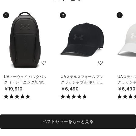
1
2
3
UAノーウェイ バックパッ
UAステルスフォーム アン
UAステル
ク（トレーニング/UNISE
クラッシャブル キャップ
クラッシャ
X）
（ライフスタイル/UNISE
（ライフスタ
￥19,910
￥6,490
￥6,490
X）
X）
ベストセラーをもっと見る