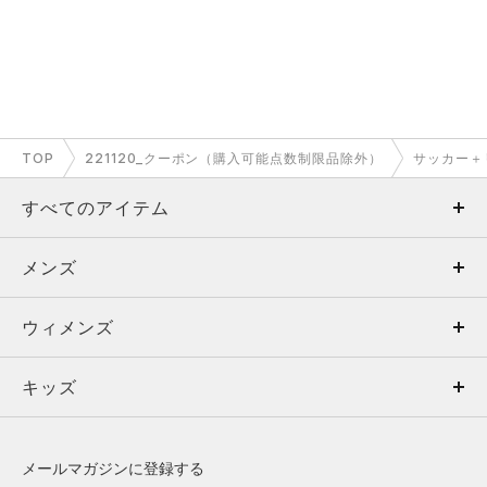
TOP
221120_クーポン（購入可能点数制限品除外）
サッカー＋
すべてのアイテム
メンズ
メンズ
ウィメンズ
トップス
ウィメンズ
キッズ
トップス
ボトムス
キッズ
トップス
ボトムス
シューズ
シューズ
メールマガジンに登録する