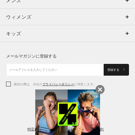
メンズ
メンズ
ウィメンズ
トップス
ウィメンズ
キッズ
トップス
ボトムス
キッズ
トップス
ボトムス
シューズ
シューズ
メールマガジンに登録する
ボトムス
シューズ
アクセサリー
アクセサリー
登録する
シューズ
アクセサリー
購読の際は、当社の
プライバシーポリシー
に同意します。
アクセサリー
スポーツブラ
レギンス＆タイツ
特定商取引法に基づく通販の表記
会員規約