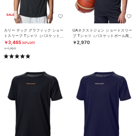
SALE
カリー テック グラフィック ショー
UAネクストジェン ショートスリー
トスリーブ Tシャツ（バスケットボ
ブ Tシャツ（バスケットボール/BO
ール/MEN）
YS）
￥3,465
￥2,970
30%OFF
￥4,950