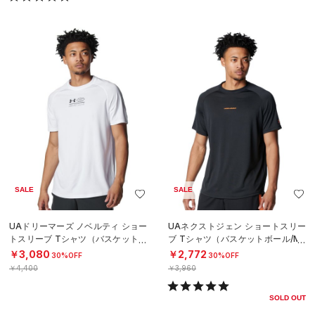
SALE
SALE
UAドリーマーズ ノベルティ ショー
UAネクストジェン ショートスリー
トスリーブ Tシャツ（バスケットボ
ブ Tシャツ（バスケットボール/ME
ール/MEN）
N）
￥3,080
￥2,772
30%OFF
30%OFF
￥4,400
￥3,960
SOLD OUT