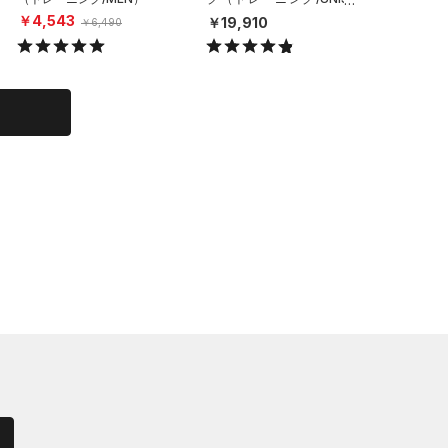
X）
（ライフ
￥4,543
￥19,910
￥6,49
￥6,490
X）