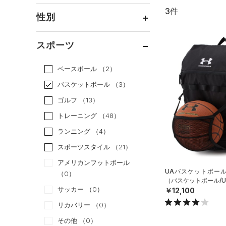
3件
通常価格
（3）
性別
セール
（0）
メンズ
（3）
スポーツ
ウィメンズ
（1）
ベースボール
（2）
ボーイズ
（0）
バスケットボール
（3）
ガールズ
（0）
ゴルフ
（13）
ユニセックス
（1）
トレーニング
（48）
ランニング
（4）
スポーツスタイル
（21）
アメリカンフットボール
UAバスケットボール
（0）
（バスケットボール/UN
サッカー
（0）
￥12,100
リカバリー
（0）
その他
（0）