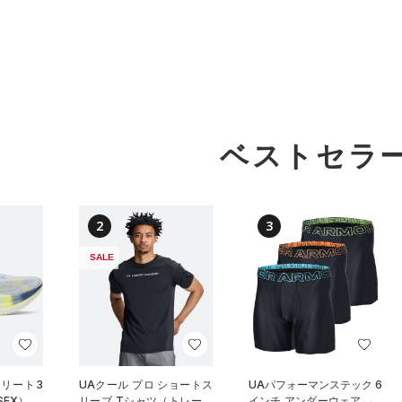
ベストセラ
2
3
SALE
エリート3
UAクール プロ ショートス
UAパフォーマンステック 6
SEX）
リーブ Tシャツ（トレーニ
インチ アンダーウェア （3