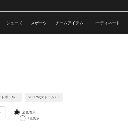
シューズ
スポーツ
チームアイテム
コーディネート
ットボール
STORM(ストーム)
全色表示
1色表示