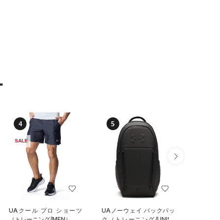
ー
4
5
6
SALE
UAクール プロ ショーツ
UAノーウェイ バックパッ
UAステ
（トレーニング/MEN）
ク（トレーニング/UNISE
クラッシ