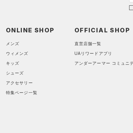
Rival Fleece(ライバルフリー
ス)
（0）
Armour Fleece(アーマーフリ
ース)
（0）
ONLINE SHOP
OFFICIAL SHOP
在庫
メンズ
直営店舗一覧
在庫あり
限定
ウィメンズ
UAリワードアプリ
キッズ
アンダーアーマー コミュニ
直営限定
（0）
コレクション
シューズ
公式サイト限定
（0）
アクセサリー
プロジェクトロック
（0）
在庫残りわずか
（0）
特集ページ一覧
ステフィン・カリー
（0）
アジア限定
（0）