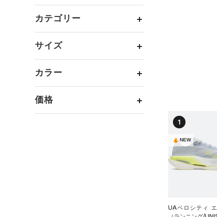
カテゴリー
トップス
サイズ
ボトムス
すべてのトップス
カテゴリーを選択してください。
アクセサリー
カラー
すべてのボトムス
（0）
ベースレイヤー
シューズ
すべてのアクセサリー
（0）
レギンス&タイツ
（0）
Tシャツ
価格
すべてのシューズ
（1）
バックパック
（2）
ショートパンツ
（0）
タンクトップ
ブラック
ホワイト
ブラウン
グリーン
（0）
スポーツシューズ
ショルダー＆トートバッグ
（0）
1
パンツ(ロングパンツ)
（0）
ポロシャツ
テクノロジー
（0）
（0）
スパイク
～
円
円
（0）
スウェット＆フリース
（0）
ロングTシャツ
NEW
ブルー
パープル
レッド
イエロー
（0）
サックパック
FLOW(フロー)
（3）
スポーツスタイルシューズ
（0）
アンダーウェア
（0）
パーカー&トレーナー
（0）
（0）
ウェストバッグ
HOVR(ホバー)
（0）
（0）
スカート
（0）
ジャケット
オレンジ
その他
（0）
サンダル
（0）
ダッフルバッグ
CHARGED(チャージド)
（0）
（0）
スイムウェア
（0）
ジャージ
MICRO G(マイクロＧ)
（0）
（0）
キャップ＆ビーニー
（0）
ベスト
UAベロシティ 
TRIBASE(トライベース)
（0）
ベルト
（ランニング/UNI