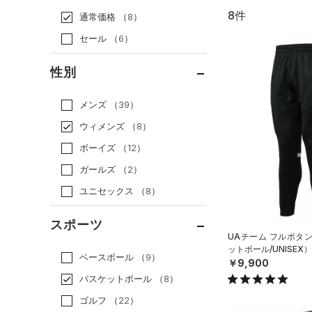
8件
通常価格
（8）
セール
（6）
性別
メンズ
（39）
ウィメンズ
（8）
ボーイズ
（12）
ガールズ
（2）
ユニセックス
（8）
スポーツ
UAチーム フルボタ
ットボール/UNISEX）
ベースボール
（9）
￥9,900
バスケットボール
（8）
ゴルフ
（22）