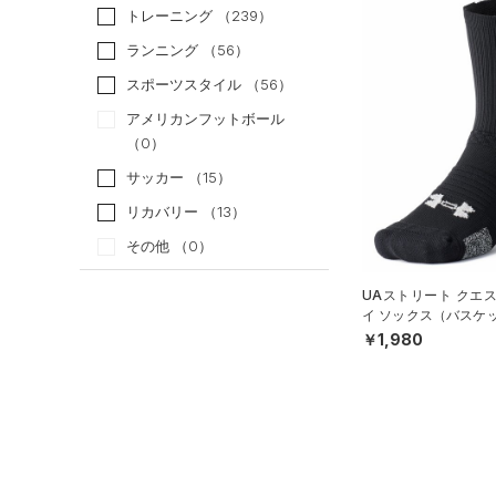
トレーニング
（239）
ランニング
（56）
スポーツスタイル
（56）
アメリカンフットボール
（0）
サッカー
（15）
リカバリー
（13）
その他
（0）
UAストリート クエ
カテゴリー
イ ソックス（バスケッ
X）
￥1,980
トップス
サイズ
ボトムス
すべてのトップス
カテゴリーを選択してください。
アクセサリー
カラー
すべてのボトムス
（0）
ベースレイヤー
シューズ
すべてのアクセサリー
（0）
レギンス&タイツ
（0）
Tシャツ
価格
すべてのシューズ
（1）
バックパック