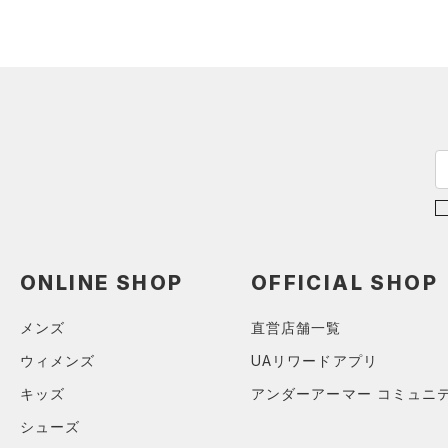
（1）
ショートパンツ
（0）
タンクトップ
ブラック
ホワイト
ブラウン
グリーン
（0）
スポーツシューズ
ショルダー＆トートバッグ
（2）
パンツ(ロングパンツ)
（0）
ポロシャツ
テクノロジー
（0）
（0）
スパイク
～
円
円
（0）
スウェット＆フリース
（0）
ロングTシャツ
ブルー
パープル
レッド
イエロー
（0）
サックパック
FLOW(フロー)
（0）
スポーツスタイルシューズ
在庫
（0）
アンダーウェア
（0）
パーカー&トレーナー
（0）
（0）
ウェストバッグ
HOVR(ホバー)
（0）
（0）
スカート
（0）
ジャケット
オレンジ
その他
（0）
在庫あり
サンダル
（0）
ダッフルバッグ
CHARGED(チャージド)
（0）
限定
（0）
スイムウェア
（0）
ジャージ
MICRO G(マイクロＧ)
（0）
（0）
キャップ＆ビーニー
直営限定
（0）
（0）
ベスト
コレクション
TRIBASE(トライベース)
（0）
ベルト
公式サイト限定
（0）
（0）
（0）
ダウン・コート
（0）
グローブ・手袋
プロジェクトロック
（0）
在庫残りわずか
（0）
RUSH(ラッシュ)
（0）
（0）
スポーツブラ
ONLINE SHOP
OFFICIAL SHOP
（0）
アイウェア
ステフィン・カリー
（0）
ISO-CHILL(アイソチル)
（0）
（0）
セットアップ
リストバンド＆ヘッドバンド
アジア限定
（0）
メンズ
直営店舗一覧
Tech(テック)
（0）
（0）
（0）
スイムウェア
ウィメンズ
UAリワードアプリ
COLDGEAR ARMOUR(コール
（0）
スポーツマスク
ドギアアーマー)
（0）
キッズ
アンダーアーマー コミュニ
（4）
ソックス
HEATGEAR ARMOUR(ヒート
シューズ
ギアアーマー)
（0）
（0）
ネックウォーマー