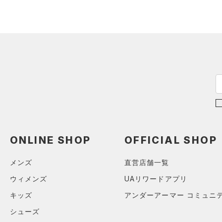
（1）
ショートパンツ
（0）
タンクトップ
ブラック
ホワイト
ブラウン
グリーン
（0）
スポーツシューズ
ショルダー＆トートバッグ
（2）
パンツ(ロングパンツ)
（0）
ポロシャツ
テクノロジー
（0）
（0）
スパイク
～
円
円
（0）
スウェット＆フリース
（0）
ロングTシャツ
ブルー
パープル
レッド
イエロー
（0）
サックパック
FLOW(フロー)
（0）
スポーツスタイルシューズ
在庫
（0）
アンダーウェア
（0）
パーカー&トレーナー
（0）
（0）
ウェストバッグ
HOVR(ホバー)
（0）
（0）
スカート
（0）
ジャケット
オレンジ
その他
（0）
在庫あり
サンダル
（0）
ダッフルバッグ
CHARGED(チャージド)
（0）
限定
（0）
スイムウェア
（0）
ジャージ
MICRO G(マイクロＧ)
（0）
（0）
キャップ＆ビーニー
直営限定
（0）
（0）
ベスト
コレクション
TRIBASE(トライベース)
（0）
ベルト
公式サイト限定
（0）
（0）
（0）
ダウン・コート
（0）
グローブ・手袋
プロジェクトロック
（0）
在庫残りわずか
（0）
RUSH(ラッシュ)
（0）
（0）
スポーツブラ
ONLINE SHOP
OFFICIAL SHOP
（0）
アイウェア
ステフィン・カリー
（0）
ISO-CHILL(アイソチル)
（0）
（0）
セットアップ
リストバンド＆ヘッドバンド
アジア限定
（0）
メンズ
直営店舗一覧
Tech(テック)
（0）
（0）
（0）
スイムウェア
ウィメンズ
UAリワードアプリ
COLDGEAR ARMOUR(コール
（0）
スポーツマスク
ドギアアーマー)
（0）
キッズ
アンダーアーマー コミュニ
（4）
ソックス
HEATGEAR ARMOUR(ヒート
シューズ
ギアアーマー)
（0）
（0）
ネックウォーマー