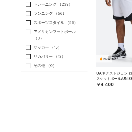
トレーニング
（239）
ランニング
（56）
スポーツスタイル
（56）
アメリカンフットボール
（0）
サッカー
（15）
リカバリー
（13）
NEW
その他
（0）
UAネクストジェン 
スケットボール/UNIS
カテゴリー
￥4,400
トップス
サイズ
ボトムス
すべてのトップス
カテゴリーを選択してください。
アクセサリー
カラー
すべてのボトムス
（0）
ベースレイヤー
シューズ
すべてのアクセサリー
（0）
レギンス&タイツ
（0）
Tシャツ
価格
すべてのシューズ
（1）
バックパック