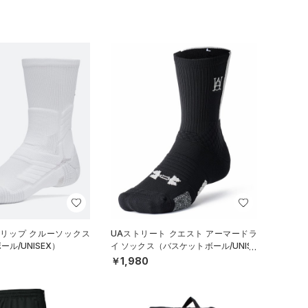
グリップ クルーソックス
UAストリート クエスト アーマードラ
ル/UNISEX）
イ ソックス（バスケットボール/UNISE
X）
￥1,980