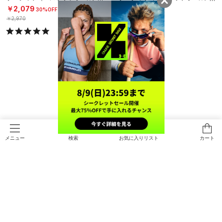
YS）
YS）
￥2,079
￥2,970
30%OFF
￥2,970
検索
お気に入りリスト
カート
メニュー
UAネクストジェン ショートスリー
UAネクストジェン グラフィック シ
ブ Tシャツ（バスケットボール/BO
ョートスリーブ Tシャツ（バスケッ
YS）
トボール/BOYS）
￥2,970
￥3,410