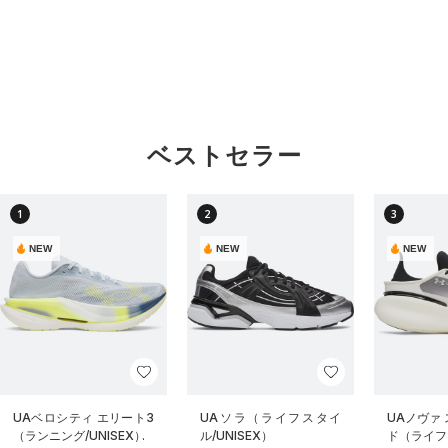
ベストセラー
1
2
3
NEW
NEW
NEW
UAベロシティ エリート3
UAソラ（ライフスタイ
UAノヴァ
（ランニング/UNISEX）
ル/UNISEX）
ド（ライフス