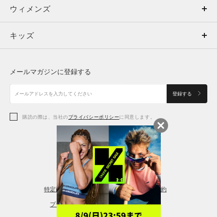
ウィメンズ
トップス
ウィメンズ
キッズ
トップス
ボトムス
キッズ
トップス
ボトムス
シューズ
シューズ
メールマガジンに登録する
ボトムス
シューズ
アクセサリー
アクセサリー
登録する
シューズ
アクセサリー
購読の際は、当社の
プライバシーポリシー
に同意します。
アクセサリー
スポーツブラ
レギンス＆タイツ
特定商取引法に基づく通販の表記
会員規約
プライバシーポリシー