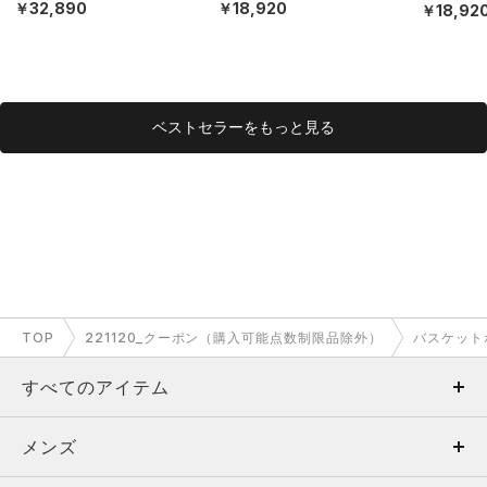
EX）
￥32,890
￥18,920
￥18,92
ベストセラーをもっと見る
TOP
221120_クーポン（購入可能点数制限品除外）
バスケット
すべてのアイテム
メンズ
メンズ