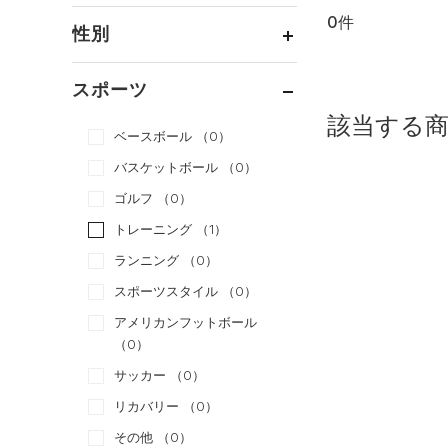
0件
通常価格
（0）
性別
セール
（0）
メンズ
（0）
スポーツ
ウィメンズ
（0）
該当する
ベースボール
（0）
ボーイズ
（0）
バスケットボール
（0）
ガールズ
（0）
ゴルフ
（0）
ユニセックス
（0）
トレーニング
（1）
ランニング
（0）
スポーツスタイル
（0）
アメリカンフットボール
（0）
サッカー
（0）
リカバリー
（0）
その他
（0）