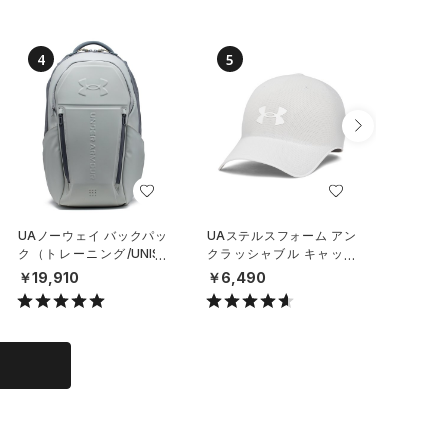
4
5
6
UAノーウェイ バックパッ
UAステルスフォーム アン
UAステ
ク（トレーニング/UNISE
クラッシャブル キャップ
クラッシ
X）
（ライフスタイル/UNISE
（ライフ
￥19,910
￥6,490
￥6,49
X）
X）