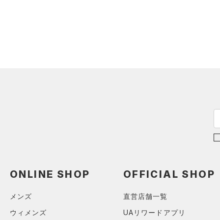
（0）
ダウン・コート
（0）
グローブ・手袋
（0）
スポーツブラ
（0）
アイウェア
（0）
セットアップ
リストバンド＆ヘッドバンド
（0）
（0）
スイムウェア
（0）
スポーツマスク
（0）
ソックス
（0）
ネックウォーマー
（0）
スリーブ
（0）
タオル
（0）
ボール
（0）
イヤホン＆ヘッドホン
ONLINE SHOP
OFFICIAL SHOP
（0）
ウォーターボトル
メンズ
直営店舗一覧
（0）
その他
ウィメンズ
UAリワードアプリ