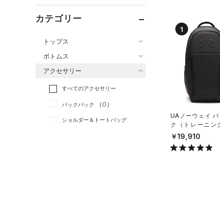
カテゴリー
1
トップス
ボトムス
すべてのトップス
アクセサリー
すべてのボトムス
（0）
ベースレイヤー
すべてのアクセサリー
（0）
レギンス&タイツ
（0）
Tシャツ
（0）
バックパック
（0）
ショートパンツ
（0）
タンクトップ
UAノーウェイ 
ショルダー＆トートバッグ
（0）
パンツ(ロングパンツ)
（0）
ク（トレーニング/
ポロシャツ
（0）
X）
￥19,910
（0）
スウェット＆フリース
（0）
ロングTシャツ
（0）
サックパック
（0）
アンダーウェア
（0）
パーカー&トレーナー
（0）
ウェストバッグ
（0）
スカート
（0）
ジャケット
（0）
ダッフルバッグ
（0）
スイムウェア
（0）
ジャージ
（0）
キャップ＆ビーニー
（0）
ベスト
（0）
ベルト