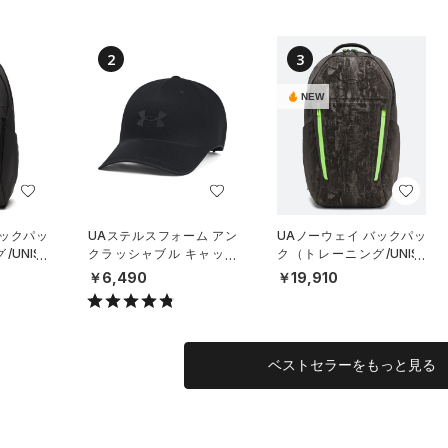
2
3
NEW
バックパッ
UAステルスフォーム アン
UAノーウェイ バックパッ
UNISE
クラッシャブル キャップ
ク（トレーニング/UNISE
（ライフスタイル/UNISE
X）
￥6,490
￥19,910
X）
ベストセラーをもっと見る