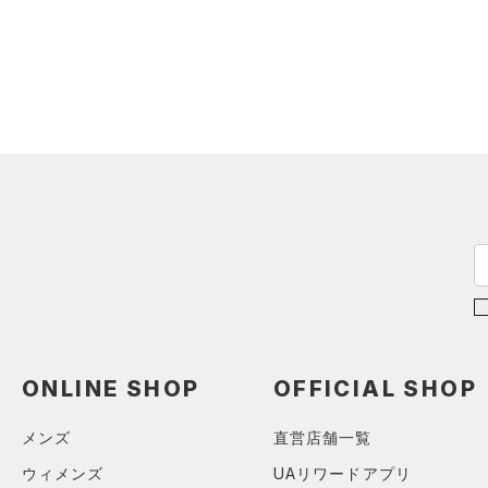
シューズ
（0）
ダウン・コート
すべてのアクセサリー
（0）
スポーツブラ
すべてのシューズ
（0）
バックパック
サイズ
（0）
（0）
セットアップ
スポーツシューズ
ショルダー＆トートバッグ
（0）
カテゴリーを選択してください。
カラー
（0）
（0）
スイムウェア
スパイク
（1）
サックパック
スポーツスタイルシューズ
（0）
（0）
ウェストバッグ
ブラック
ホワイト
ブラウン
グリーン
（0）
サンダル
（0）
ダッフルバッグ
（0）
キャップ＆ビーニー
ブルー
パープル
レッド
イエロー
（0）
ベルト
（0）
グローブ・手袋
オレンジ
その他
（0）
アイウェア
ONLINE SHOP
OFFICIAL SHOP
リストバンド＆ヘッドバンド
価格
（0）
メンズ
直営店舗一覧
（0）
スポーツマスク
ウィメンズ
UAリワードアプリ
テクノロジー