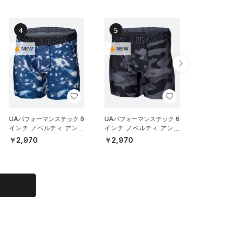
4
5
6
NEW
NEW
NEW
UAパフォーマンステック 6
UAパフォーマンステック 6
UAパフ
インチ ノベルティ アンダ
インチ ノベルティ アンダ
メッシュ
ーウェア（トレーニング/M
ーウェア（トレーニング/M
チ アン
￥2,970
￥2,970
￥6,93
EN）
EN）
ット）（
N）