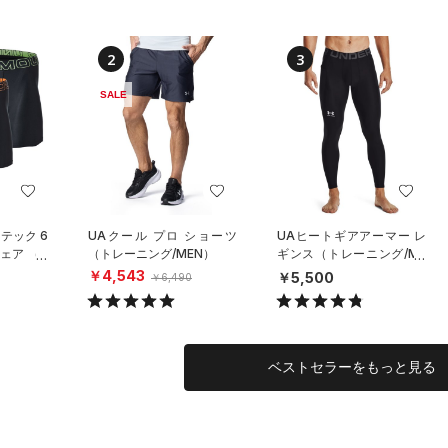
2
3
SALE
テック 6
UAクール プロ ショーツ
UAヒートギアアーマー レ
ェア （3
（トレーニング/MEN）
ギンス（トレーニング/ME
ーニング/
N）
￥4,543
￥5,500
￥6,490
ベストセラーをもっと見る