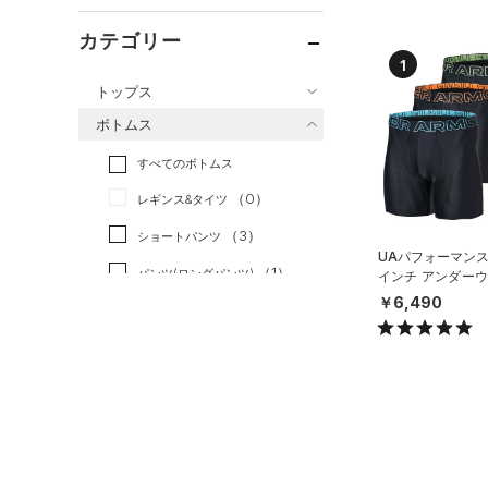
カテゴリー
1
トップス
ボトムス
すべてのトップス
すべてのボトムス
（0）
ベースレイヤー
（0）
レギンス&タイツ
（5）
Tシャツ
（3）
ショートパンツ
（0）
タンクトップ
UAパフォーマンス
（1）
パンツ(ロングパンツ)
（0）
インチ アンダーウ
ポロシャツ
枚セット）（トレ
￥6,490
（0）
スウェット＆フリース
（0）
ロングTシャツ
MEN）
（0）
アンダーウェア
（0）
パーカー&トレーナー
（0）
スカート
（0）
ジャケット
（0）
スイムウェア
（0）
ジャージ
（0）
ベスト
アクセサリー