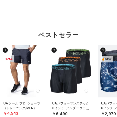
ベストセラー
1
2
3
SALE
NEW
UAクール プロ ショーツ
UAパフォーマンステック
UAパフォ
（トレーニング/MEN）
6インチ アンダーウェア
6インチ 
（3枚セット）（トレーニ
ダーウェ
￥4,543
￥6,490
￥2,970