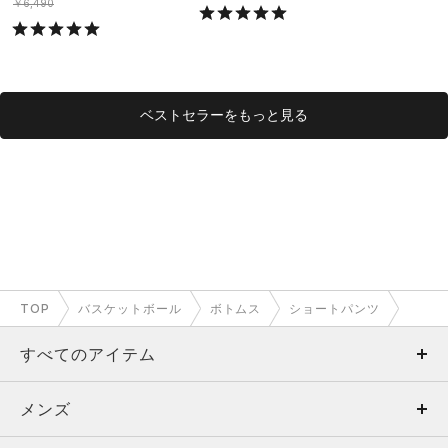
ング/MEN）
グ/MEN）
￥6,490
ベストセラーをもっと見る
TOP
バスケットボール
ボトムス
ショートパンツ
すべてのアイテム
メンズ
メンズ