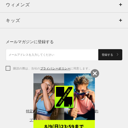
ウィメンズ
トップス
ウィメンズ
キッズ
トップス
ボトムス
キッズ
トップス
ボトムス
シューズ
シューズ
メールマガジンに登録する
ボトムス
シューズ
アクセサリー
アクセサリー
登録する
シューズ
アクセサリー
購読の際は、当社の
プライバシーポリシー
に同意します。
アクセサリー
スポーツブラ
レギンス＆タイツ
特定商取引法に基づく通販の表記
会員規約
プライバシーポリシー